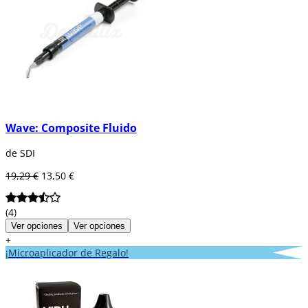
Wave: Composite Fluido
de SDI
19,29 €
13,50 €
(4)
Ver opciones
Ver opciones
+
¡Microaplicador de Regalo!