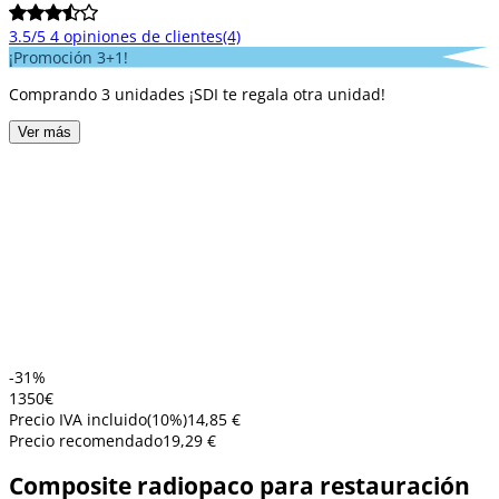
3.5/5
4 opiniones de clientes
(4)
¡Promoción 3+1!
Comprando 3 unidades ¡SDI te regala otra unidad!
Ver más
-31%
13
50
€
Precio IVA incluido
(
10
%)
14,85 €
Precio recomendado
19,29 €
Composite radiopaco para restauración