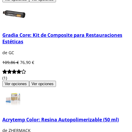
Gradia Core: Kit de Composite para Restauraciones
Estéticas
de GC
109,86 €
76,90 €
(1)
Ver opciones
Ver opciones
Acrytemp Color: Resina Autopolimerizable (50 ml)
de ZHERMACK