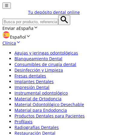
☰
Tu depósito dental online
Enviar a
España
Español
Clínica
Agujas y jeringas odontológicas
Blanqueamiento Dental
Consumibles de cirugía dental
Desinfección y Limpieza
Fresas dentales
Implantes Dentales
Impresión Dental
Instrumental odontológico
Material de Ortodoncia
Material Odontológico Desechable
Material para Endodoncia
Productos Dentales para Pacientes
Profilaxis
Radiografías Dentales
Restauración Dental