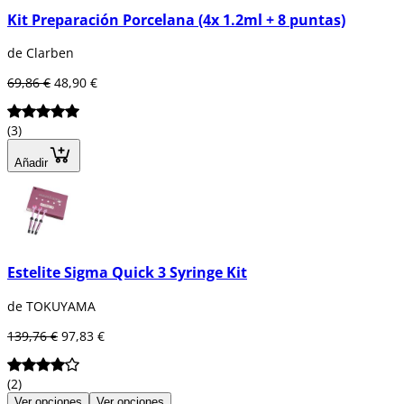
Kit Preparación Porcelana (4x 1.2ml + 8 puntas)
de Clarben
69,86 €
48,90 €
(3)
Añadir
Estelite Sigma Quick 3 Syringe Kit
de TOKUYAMA
139,76 €
97,83 €
(2)
Ver opciones
Ver opciones