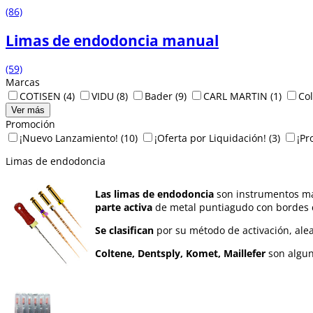
(86)
Limas de endodoncia manual
(59)
Marcas
COTISEN
(4)
VIDU
(8)
Bader
(9)
CARL MARTIN
(1)
Co
Ver más
Promoción
¡Nuevo Lanzamiento!
(10)
¡Oferta por Liquidación!
(3)
¡Pr
Limas de endodoncia
Las limas de endodoncia
son instrumentos ma
parte activa
de metal puntiagudo con bordes 
Se clasifican
por su método de activación, aleac
Coltene, Dentsply, Komet, Maillefer
son algun