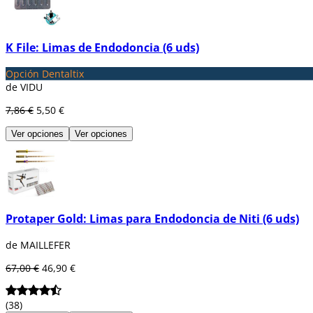
K File: Limas de Endodoncia (6 uds)
Opción Dentaltix
de VIDU
7,86 €
5,50 €
Ver opciones
Ver opciones
Protaper Gold: Limas para Endodoncia de Niti (6 uds)
de MAILLEFER
67,00 €
46,90 €
(38)