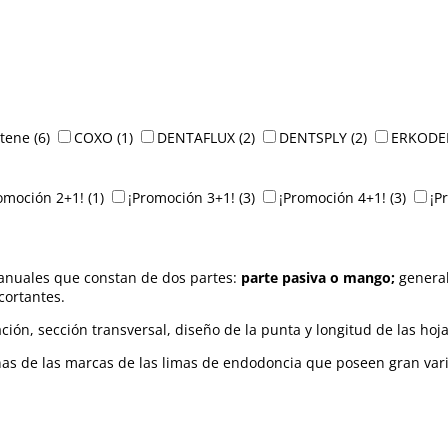
ltene
(6)
COXO
(1)
DENTAFLUX
(2)
DENTSPLY
(2)
ERKODE
omoción 2+1!
(1)
¡Promoción 3+1!
(3)
¡Promoción 4+1!
(3)
¡P
nuales que constan de dos partes:
parte pasiva o mango;
general
cortantes.
ión, sección transversal, diseño de la punta y longitud de las hoja
as de las marcas de las limas de endodoncia que poseen gran va