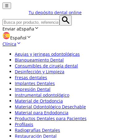
☰
Tu depósito dental online
Enviar a
España
Español
Clínica
Agujas y jeringas odontológicas
Blanqueamiento Dental
Consumibles de cirugía dental
Desinfección y Limpieza
Fresas dentales
Implantes Dentales
Impresión Dental
Instrumental odontológico
Material de Ortodoncia
Material Odontológico Desechable
Material para Endodoncia
Productos Dentales para Pacientes
Profilaxis
Radiografías Dentales
Restauración Dental