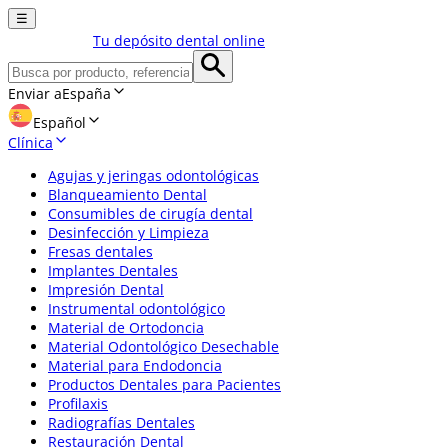
☰
Tu depósito dental online
Enviar a
España
Español
Clínica
Agujas y jeringas odontológicas
Blanqueamiento Dental
Consumibles de cirugía dental
Desinfección y Limpieza
Fresas dentales
Implantes Dentales
Impresión Dental
Instrumental odontológico
Material de Ortodoncia
Material Odontológico Desechable
Material para Endodoncia
Productos Dentales para Pacientes
Profilaxis
Radiografías Dentales
Restauración Dental