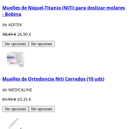
Muelles de Niquel-Titanio (NiTi) para deslizar molares
- Bobina
de ADITEK
38,43 €
26,90 €
Ver opciones
Ver opciones
Muelles de Ortodoncia Niti Cerrados (10 uds)
de MEDICALINE
61,93 €
43,35 €
Ver opciones
Ver opciones