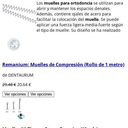
Los
muelles para ortodoncia
se utilizan para
abrir y mantener los espacios denales.
Además, contiene ojales de acero para
facilitar la colocación del
muelle
. Se puede
aplicar una fuerza ligera-media-fuerte según
el tipo de muelle. Su diseño se ha realizado
para que la presión que se ejerce de
compresión no apriete una espiral contra la
contigua, sino que provoque una deformación
elástica con desplazamiento aleatorio y
excéntrico que cambia el comportamiento de
un
muelle
convencional.
Remanium: Muelles de Compresión (Rollo de 1 metro)
de DENTAURUM
29,48 €
20,64 €
Ver opciones
Ver opciones