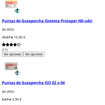
En esta sección encontrarás todo lo que
necesitas en
puntas de gutapercha
para
realizar procedimientos
endodónticos
de
manera segura y efectiva.
Puntas de Gutapercha Sistema Protaper (60 uds)
de VIDU
15,57 €
10,90 €
(11)
Ver opciones
Ver opciones
Puntas de Gutapercha ISO 02 o 04
de VIDU
5,57 €
3,90 €