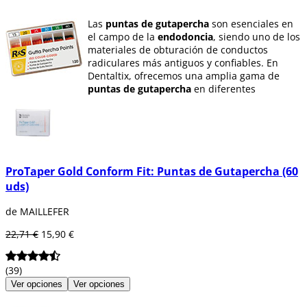
Las
puntas de gutapercha
son esenciales en
el campo de la
endodoncia
, siendo uno de los
materiales de obturación de conductos
radiculares más antiguos y confiables. En
Dentaltix, ofrecemos una amplia gama de
puntas de gutapercha
en diferentes
longitudes, tamaños ISO y colores para una
fácil identificación.
Nuestra selección incluye
puntas de
gutapercha estándar
, así como las últimas
innovaciones diseñadas específicamente para
ProTaper Gold Conform Fit: Puntas de Gutapercha (60
su uso con sistemas rotatorios de limas
uds)
Protaper, Mtwo o K3
. Estas
puntas
cuentan
con conicidades especiales para garantizar
de MAILLEFER
una obturación precisa y eficaz.
22,71 €
15,90 €
Además, disponemos de
gutapercha
no
estandarizada, también conocida como
gutapercha pirata
, que se utiliza como
(39)
puntas accesorias
o como
gutapercha
Ver opciones
Ver opciones
maestra
en tratamientos endodónticos.