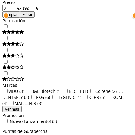
Precio
€
-
€
Limpiar
Filtrar
Puntuación
Marcas
VIDU
(3)
B&L Biotech
(1)
BECHT
(1)
Coltene
(2)
DENTSPLY
(3)
FKG
(6)
HYGENIC
(1)
KERR
(5)
KOMET
(4)
MAILLEFER
(8)
Ver más
Promoción
¡Nuevo Lanzamiento!
(3)
Puntas de Gutapercha