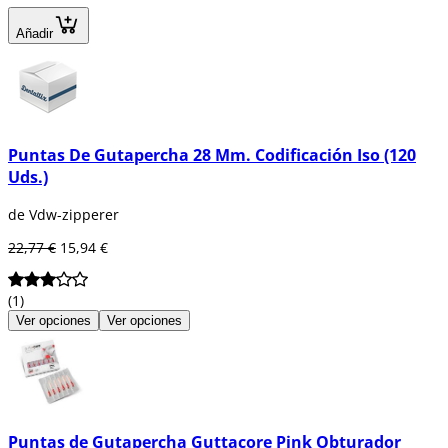
Añadir
Puntas De Gutapercha 28 Mm. Codificación Iso (120
Uds.)
de Vdw-zipperer
22,77 €
15,94 €
(1)
Ver opciones
Ver opciones
Puntas de Gutapercha Guttacore Pink Obturador