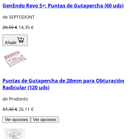
GenEndo Revo S+: Puntas de Gutapercha (60 uds)
de SEPTODONT
20,50 €
14,35 €
Añadir
Puntas de Gutapercha de 28mm para Obturación
Radicular (120 uds)
de Prodonto
37,30 €
26,11 €
Ver opciones
Ver opciones