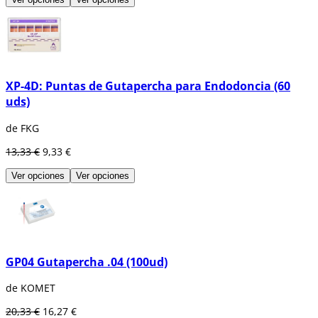
XP-4D: Puntas de Gutapercha para Endodoncia (60
uds)
de FKG
13,33 €
9,33 €
Ver opciones
Ver opciones
GP04 Gutapercha .04 (100ud)
de KOMET
20,33 €
16,27 €