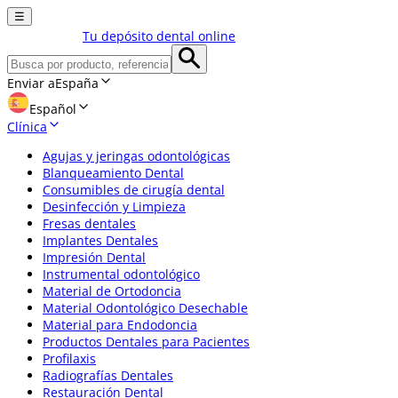
☰
Tu depósito dental online
Enviar a
España
Español
Clínica
Agujas y jeringas odontológicas
Blanqueamiento Dental
Consumibles de cirugía dental
Desinfección y Limpieza
Fresas dentales
Implantes Dentales
Impresión Dental
Instrumental odontológico
Material de Ortodoncia
Material Odontológico Desechable
Material para Endodoncia
Productos Dentales para Pacientes
Profilaxis
Radiografías Dentales
Restauración Dental