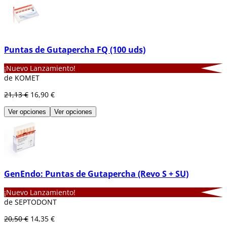
Puntas de Gutapercha FQ (100 uds)
¡Nuevo Lanzamiento!
de KOMET
21,13 €
16,90 €
Ver opciones
Ver opciones
GenEndo: Puntas de Gutapercha (Revo S + SU)
¡Nuevo Lanzamiento!
de SEPTODONT
20,50 €
14,35 €