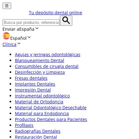
☰
Tu depósito dental online
Enviar a
España
Español
Clínica
Agujas y jeringas odontológicas
Blanqueamiento Dental
Consumibles de cirugía dental
Desinfección y Limpieza
Fresas dentales
Implantes Dentales
Impresión Dental
Instrumental odontológico
Material de Ortodoncia
Material Odontológico Desechable
Material para Endodoncia
Productos Dentales para Pacientes
Profilaxis
Radiografías Dentales
Restauración Dental