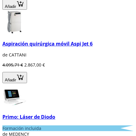
Añadir
Aspiración quirúrgica móvil Aspi Jet 6
de CATTANI
4.095,71 €
2.867,00 €
Añadir
Primo: Láser de Diodo
Formación incluida
de MEDENCY