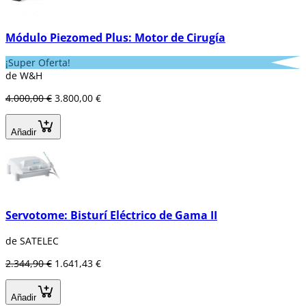
Módulo Piezomed Plus: Motor de Cirugía
¡Super Oferta!
de W&H
4.000,00 €
3.800,00 €
Añadir
Servotome: Bisturí Eléctrico de Gama II
de SATELEC
2.344,90 €
1.641,43 €
Añadir