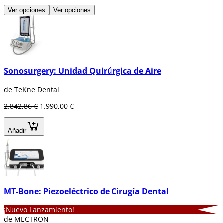
Ver opciones
Ver opciones
Sonosurgery: Unidad Quirúrgica de Aire
de TeKne Dental
2.842,86 €
1.990,00 €
Añadir
MT-Bone: Piezoeléctrico de Cirugía Dental
¡Nuevo Lanzamiento!
de MECTRON