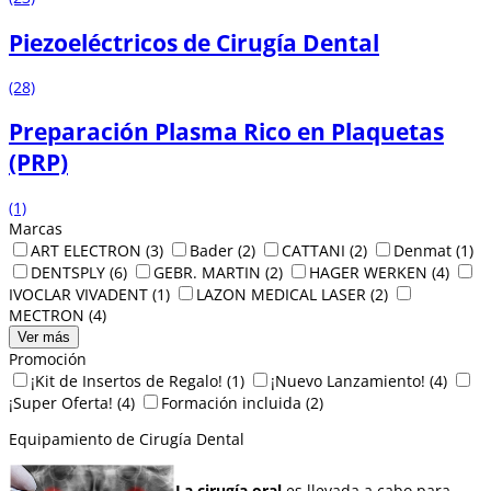
Piezoeléctricos de Cirugía Dental
(28)
Preparación Plasma Rico en Plaquetas
(PRP)
(1)
Marcas
ART ELECTRON
(3)
Bader
(2)
CATTANI
(2)
Denmat
(1)
DENTSPLY
(6)
GEBR. MARTIN
(2)
HAGER WERKEN
(4)
IVOCLAR VIVADENT
(1)
LAZON MEDICAL LASER
(2)
MECTRON
(4)
Ver más
Promoción
¡Kit de Insertos de Regalo!
(1)
¡Nuevo Lanzamiento!
(4)
¡Super Oferta!
(4)
Formación incluida
(2)
Equipamiento de Cirugía Dental
La cirugía oral
es llevada a cabo para