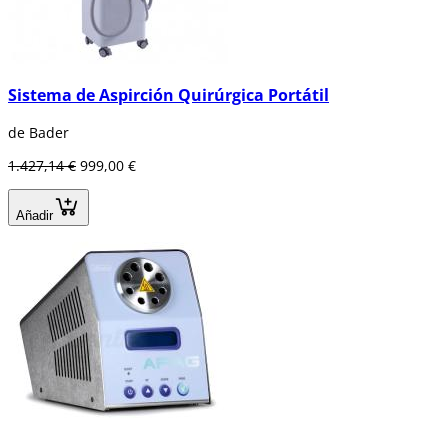
Sistema de Aspirción Quirúrgica Portátil
de Bader
1.427,14 €
999,00 €
Añadir