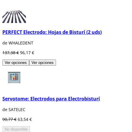
PERFECT Electrodo: Hojas de Bisturí (2 uds)
de WHALEDENT
137,38 €
96,17 €
Ver opciones
Ver opciones
Servotome: Electrodos para Electrobisturí
de SATELEC
90,77 €
63,54 €
No disponible