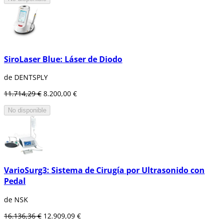
SiroLaser Blue: Láser de Diodo
de DENTSPLY
11.714,29 €
8.200,00 €
No disponible
VarioSurg3: Sistema de Cirugía por Ultrasonido con
Pedal
de NSK
16.136,36 €
12.909,09 €