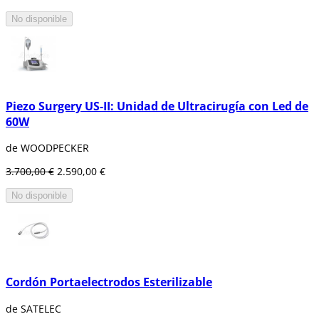
No disponible
Piezo Surgery US-II: Unidad de Ultracirugía con Led de
60W
de WOODPECKER
3.700,00 €
2.590,00 €
No disponible
Cordón Portaelectrodos Esterilizable
de SATELEC