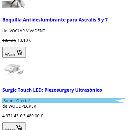
Boquilla Antideslumbrante para Astralis 5 y 7
de IVOCLAR VIVADENT
18,72 €
13,10 €
Añadir
Surgic Touch LED: Piezosurgery Ultrasónico
¡Super Oferta!
de WOODPECKER
4.971,43 €
3.480,00 €