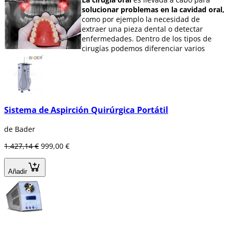
solucionar problemas en la cavidad oral,
como por ejemplo la necesidad de
extraer una pieza dental o detectar
enfermedades. Dentro de los tipos de
cirugías podemos diferenciar varios
tratamientos:
Injerto de encía,
Gingivectomía,
Extracciones,
Extracciones de muelas del juicio,
Sistema de Aspirción Quirúrgica Portátil
Fenestración de canino,
Alargamiento coronario.
de Bader
Para realizar estas operaciones es
1.427,14 €
999,00 €
necesario el uso de materiales e
instrumentos adecuados, diseñados para
realizar diferentes tratamientos
Añadir
quirúrgicos.
En Dentaltix podrás
encontrar todo lo que necesites:
Bisturís eléctricos.
Insertos.
Electrodos.