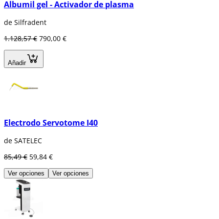
Albumil gel - Activador de plasma
Láser y microláser.
Puntas de fibra.
de Silfradent
1.128,57 €
790,00 €
Añadir
Electrodo Servotome I40
de SATELEC
85,49 €
59,84 €
Ver opciones
Ver opciones