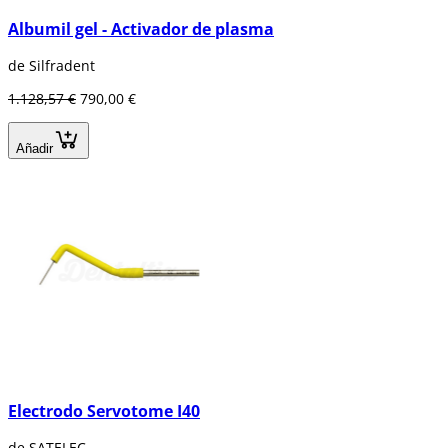
Albumil gel - Activador de plasma
de Silfradent
1.128,57 €
790,00 €
Añadir
Electrodo Servotome I40
de SATELEC