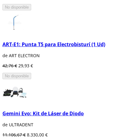
No disponible
ART-E1: Punta T5 para Electrobisturí (1 Ud)
de ART ELECTRON
42,76 €
29,93 €
No disponible
Gemini Evo: Kit de Láser de Diodo
de ULTRADENT
11.106,67 €
8.330,00 €