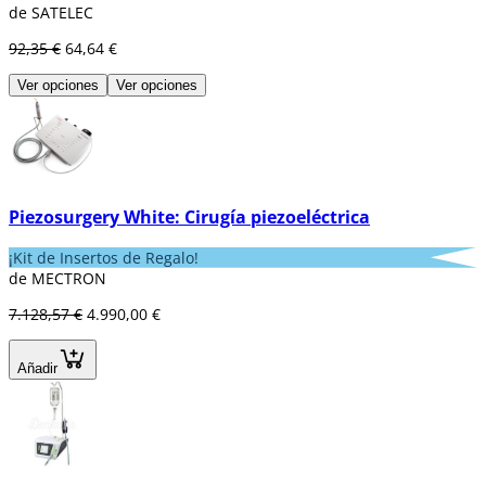
de SATELEC
92,35 €
64,64 €
Ver opciones
Ver opciones
Piezosurgery White: Cirugía piezoeléctrica
¡Kit de Insertos de Regalo!
de MECTRON
7.128,57 €
4.990,00 €
Añadir