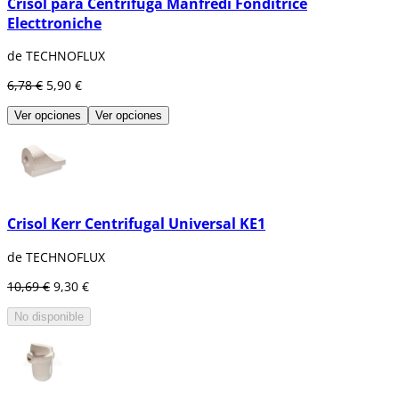
Crisol para Centrífuga Manfredi Fonditrice
Electtroniche
de TECHNOFLUX
6,78 €
5,90 €
Ver opciones
Ver opciones
Crisol Kerr Centrifugal Universal KE1
de TECHNOFLUX
10,69 €
9,30 €
No disponible