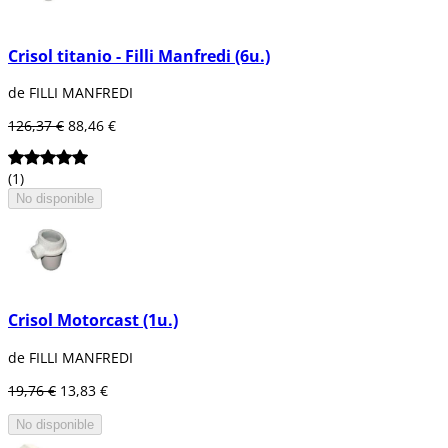
Crisol titanio - Filli Manfredi (6u.)
de FILLI MANFREDI
126,37 €
88,46 €
(1)
No disponible
Crisol Motorcast (1u.)
de FILLI MANFREDI
19,76 €
13,83 €
No disponible