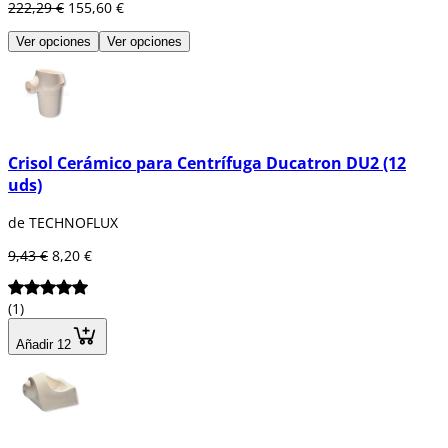
222,29 €
155,60 €
Ver opciones
Ver opciones
Crisol Cerámico para Centrífuga Ducatron DU2 (12
uds)
de TECHNOFLUX
9,43 €
8,20 €
(1)
Añadir 12