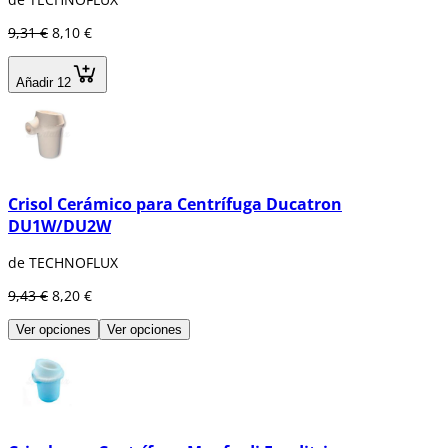
9,31 €
8,10 €
Añadir 12
Crisol Cerámico para Centrífuga Ducatron
DU1W/DU2W
de TECHNOFLUX
9,43 €
8,20 €
Ver opciones
Ver opciones