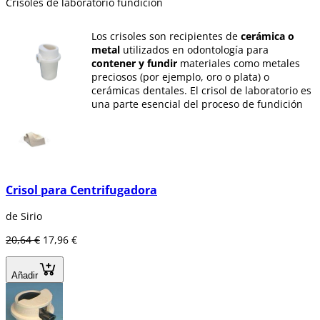
Crisoles de laboratorio fundición
Los crisoles son recipientes de
cerámica o
metal
utilizados en odontología para
contener y fundir
materiales como metales
preciosos (por ejemplo, oro o plata) o
cerámicas dentales. El crisol de laboratorio es
una parte esencial del proceso de fundición
de prótesis dentales, ya que proporcionan un
entorno controlado para calentar y manipular
los materiales de manera precisa.
Estos crisoles de laboratorio están diseñados
para
soportar altas temperaturas sin
Crisol para Centrifugadora
deformarse o fracturarse
, lo que
garantiza la
integridad de los materiales
durante el
de Sirio
proceso de fundición. También pueden tener
formas y tamaños específicos según el tipo de
20,64 €
17,96 €
trabajo dental que se esté realizando.
Además, los crisoles se utilizan para la
Añadir
preparación de amalgamas dentales
, que son
mezclas de metales utilizadas en
restauraciones dentales. En este caso, los