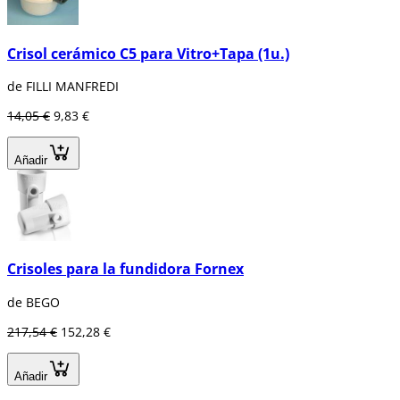
crisoles ayudan a contener y mezclar los
componentes de la amalgama antes de su
aplicación en el diente.
Crisol cerámico C5 para Vitro+Tapa (1u.)
En Dentaltix encontrarás gran variedad de
de FILLI MANFREDI
crisoles de
carbono, de grafito, cromo,
cobalto o titanio.
14,05 €
9,83 €
Añadir
Crisoles para la fundidora Fornex
de BEGO
217,54 €
152,28 €
Añadir