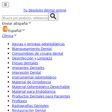
☰
Tu depósito dental online
Enviar a
España
Español
Clínica
Agujas y jeringas odontológicas
Blanqueamiento Dental
Consumibles de cirugía dental
Desinfección y Limpieza
Fresas dentales
Implantes Dentales
Impresión Dental
Instrumental odontológico
Material de Ortodoncia
Material Odontológico Desechable
Material para Endodoncia
Productos Dentales para Pacientes
Profilaxis
Radiografías Dentales
Restauración Dental