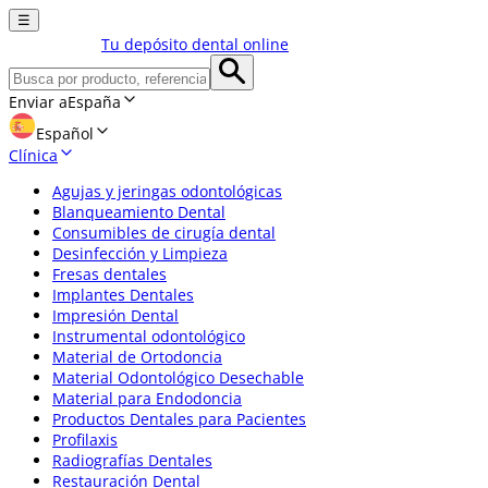
☰
Tu depósito dental online
Enviar a
España
Español
Clínica
Agujas y jeringas odontológicas
Blanqueamiento Dental
Consumibles de cirugía dental
Desinfección y Limpieza
Fresas dentales
Implantes Dentales
Impresión Dental
Instrumental odontológico
Material de Ortodoncia
Material Odontológico Desechable
Material para Endodoncia
Productos Dentales para Pacientes
Profilaxis
Radiografías Dentales
Restauración Dental