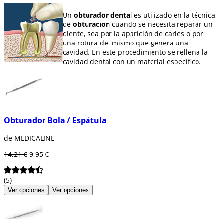
Un
obturador dental
es utilizado en la técnica
de
obturación
cuando se necesita reparar un
diente, sea por la aparición de caries o por
una rotura del mismo que genera una
cavidad. En este procedimiento se rellena la
cavidad dental con un material específico.
Mediante los
obturadores,
se devuelve al
diente a su forma y apariencia normal. El
obturador
tiene una parte activa de distintas
formas y tamaños.
Obturador Bola / Espátula
En Dentaltix podrá encontrar una variedad de
obturadores
en gamas y marcas.
de MEDICALINE
14,21 €
9,95 €
(5)
Ver opciones
Ver opciones