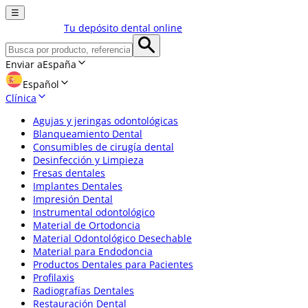
☰
Tu depósito dental online
Enviar a
España
Español
Clínica
Agujas y jeringas odontológicas
Blanqueamiento Dental
Consumibles de cirugía dental
Desinfección y Limpieza
Fresas dentales
Implantes Dentales
Impresión Dental
Instrumental odontológico
Material de Ortodoncia
Material Odontológico Desechable
Material para Endodoncia
Productos Dentales para Pacientes
Profilaxis
Radiografías Dentales
Restauración Dental