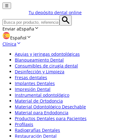
☰
Tu depósito dental online
Enviar a
España
Español
Clínica
Agujas y jeringas odontológicas
Blanqueamiento Dental
Consumibles de cirugía dental
Desinfección y Limpieza
Fresas dentales
Implantes Dentales
Impresión Dental
Instrumental odontológico
Material de Ortodoncia
Material Odontológico Desechable
Material para Endodoncia
Productos Dentales para Pacientes
Profilaxis
Radiografías Dentales
Restauración Dental