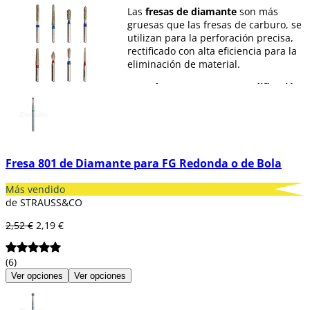
Las
fresas de diamante
son más
gruesas que las fresas de carburo, se
utilizan para la perforación precisa,
rectificado con alta eficiencia para la
eliminación de material.
Estas fresas poseen una
codificación
ISO
, que nos permite seleccionar la
fresa que queremos. A su vez, poseen
un
código de colores
que nos ayudan
a saber el tipo de rugosidad o el
tamaño que deseamos.
Fresa 801 de Diamante para FG Redonda o de Bola
En Dentaltix te ofrecemos
gran
variedad de fresas de diamante:
Más vendido
fresas de bola, de pera, cilindro, de
de STRAUSS&CO
punta o de llama entre otras.
2,52 €
2,19 €
(6)
Ver opciones
Ver opciones