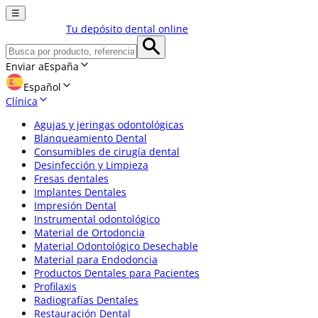
☰
Tu depósito dental online
Enviar a
España
Español
Clínica
Agujas y jeringas odontológicas
Blanqueamiento Dental
Consumibles de cirugía dental
Desinfección y Limpieza
Fresas dentales
Implantes Dentales
Impresión Dental
Instrumental odontológico
Material de Ortodoncia
Material Odontológico Desechable
Material para Endodoncia
Productos Dentales para Pacientes
Profilaxis
Radiografías Dentales
Restauración Dental