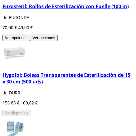
Eurosteril: Rollos de Esterilización con Fuelle (100 m)
de EURONDA
70,00 €
49,00 €
Ver opciones
Ver opciones
Hygofol: Bolsas Transparentes de Esterilización de 15
x 30 cm (500 uds)
de DURR
156,88 €
109,82 €
No disponible