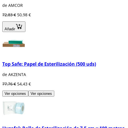
de AMCOR
72,83 €
50,98 €
Añadir
Top Safe: Papel de Esterilización (500 uds)
de AKZENTA
77,76 €
54,43 €
Ver opciones
Ver opciones