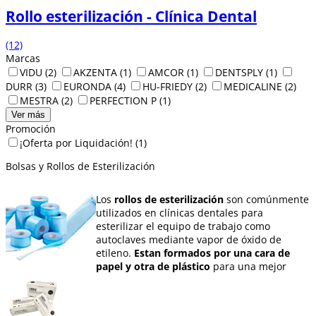
Rollo esterilización - Clínica Dental
(12)
Marcas
VIDU
(2)
AKZENTA
(1)
AMCOR
(1)
DENTSPLY
(1)
DURR
(3)
EURONDA
(4)
HU-FRIEDY
(2)
MEDICALINE
(2)
MESTRA
(2)
PERFECTION P
(1)
Ver más
Promoción
¡Oferta por Liquidación!
(1)
Bolsas y Rollos de Esterilización
Los
rollos de esterilización
son comúnmente
utilizados en clínicas dentales para
esterilizar el equipo de trabajo como
autoclaves mediante vapor de óxido de
etileno.
Estan formados por una cara de
papel y otra de plástico
para una mejor
visualización del contenido.
Las
Bolsas para esterilizacion
están