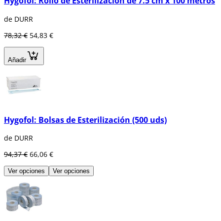
Hygofol: Rollo de Esterilización de 7.5 cm x 100 metros
de DURR
78,32 €
54,83 €
Añadir
Hygofol: Bolsas de Esterilización (500 uds)
de DURR
94,37 €
66,06 €
Ver opciones
Ver opciones