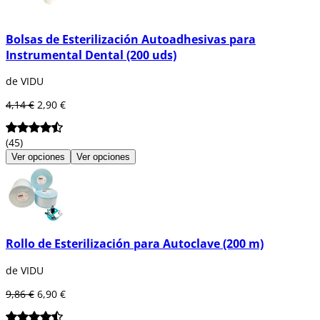
construidas en papel-plástico para que el
vapor pueda penetrar en el interior y la
esterilización en autoclave sea eficaz. Estas
Bolsas de Esterilización Autoadhesivas para
bolsas de esterilización llevan autocierre y
Instrumental Dental (200 uds)
resultan muy útiles cuando no se dispone de
selladora de Rollos de esterilización en la
de VIDU
consulta.
4,14 €
2,90 €
En
Dentaltix
podrás encontrar rollos de
esterilización de
diferentes medidas y
colores
y kits bolsas de esterilización en
(45)
distintas unidades y tamaños para cumplir
Ver opciones
Ver opciones
con las necesidades del profesional.
Rollo de Esterilización para Autoclave (200 m)
de VIDU
9,86 €
6,90 €