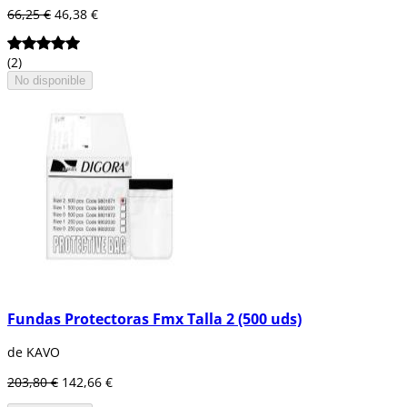
66,25 €
46,38 €
(2)
No disponible
Fundas Protectoras Fmx Talla 2 (500 uds)
de KAVO
203,80 €
142,66 €