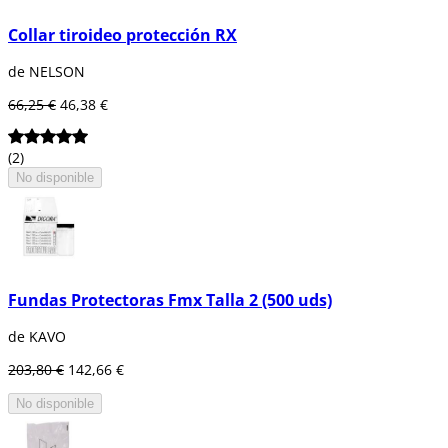
Collar tiroideo protección RX
de NELSON
66,25 €
46,38 €
(2)
No disponible
Fundas Protectoras Fmx Talla 2 (500 uds)
de KAVO
203,80 €
142,66 €
No disponible