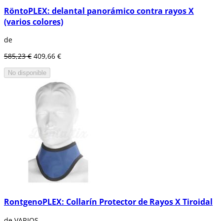
RöntoPLEX: delantal panorámico contra rayos X
(varios colores)
de
585,23 €
409,66 €
No disponible
RontgenoPLEX: Collarín Protector de Rayos X Tiroidal
de VARIOS