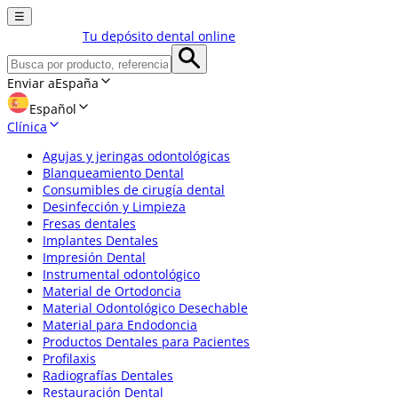
☰
Tu depósito dental online
Enviar a
España
Español
Clínica
Agujas y jeringas odontológicas
Blanqueamiento Dental
Consumibles de cirugía dental
Desinfección y Limpieza
Fresas dentales
Implantes Dentales
Impresión Dental
Instrumental odontológico
Material de Ortodoncia
Material Odontológico Desechable
Material para Endodoncia
Productos Dentales para Pacientes
Profilaxis
Radiografías Dentales
Restauración Dental