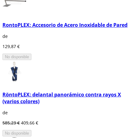
RontoPLEX: Accesorio de Acero Inoxidable de Pared
de
129,87 €
No disponible
RöntoPLEX: delantal panorámico contra rayos X
(varios colores)
de
585,23 €
409,66 €
No disponible