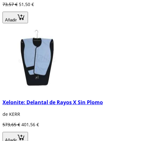
73,57 €
51,50 €
Añadir
Xelonite: Delantal de Rayos X Sin Plomo
de KERR
573,65 €
401,56 €
Añadir