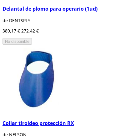
Delantal de plomo para operario (1ud)
de DENTSPLY
389,17 €
272,42 €
No disponible
Collar tiroideo protección RX
de NELSON