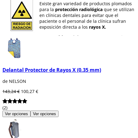
Existe gran variedad de productos plomados
para la
protección radiológica
que se utilizan
en clínicas dentales para evitar que el
paciente o el personal de la clínica sufran
exposición directa a los
rayos X.
En
Dentaltix
podrá encontrar a un precio muy
económico distintos productos para
la
protección de rayos X
como: guantes
plomados, delantales , collares...
Delantal Protector de Rayos X (0.35 mm)
de NELSON
143,24 €
100,27 €
(2)
Ver opciones
Ver opciones