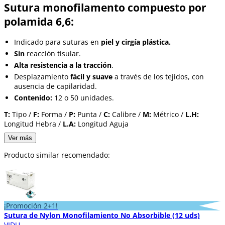
Sutura monofilamento compuesto por
polamida 6,6:
Indicado para suturas en
piel y cirgía plástica.
Sin
reacción tisular.
Alta resistencia a la tracción
.
Desplazamiento
fácil y suave
a través de los tejidos, con
ausencia de capilaridad.
Contenido:
12 o 50 unidades.
T:
Tipo /
F:
Forma /
P:
Punta /
C:
Calibre /
M:
Métrico /
L.H:
Longitud Hebra /
L.A:
Longitud Aguja
Ver más
Producto similar recomendado:
¡Promoción 2+1!
Sutura de Nylon Monofilamiento No Absorbible (12 uds)
VIDU