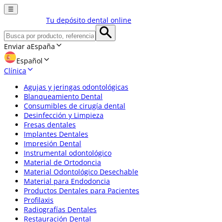
☰
Tu depósito dental online
Enviar a
España
Español
Clínica
Agujas y jeringas odontológicas
Blanqueamiento Dental
Consumibles de cirugía dental
Desinfección y Limpieza
Fresas dentales
Implantes Dentales
Impresión Dental
Instrumental odontológico
Material de Ortodoncia
Material Odontológico Desechable
Material para Endodoncia
Productos Dentales para Pacientes
Profilaxis
Radiografías Dentales
Restauración Dental