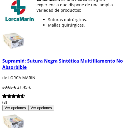
experiencia que dispone de una amplia
variedad de productos:
Suturas quirúrgicas.
Mallas quirúrgicas.
Radioterapia.
Medicina nuclear.
Prevención de úlceras por presión.
Cirugía estética.
Terapia ocupacional.
Supramid: Sutura Negra Sintética Multifilamento No
Además,
Lorca Marin
trata de que su
Absorbible
actividad tenga el menor impacto posible en
el medio ambiente.
de LORCA MARIN
30,65 €
21,45 €
(8)
Ver opciones
Ver opciones