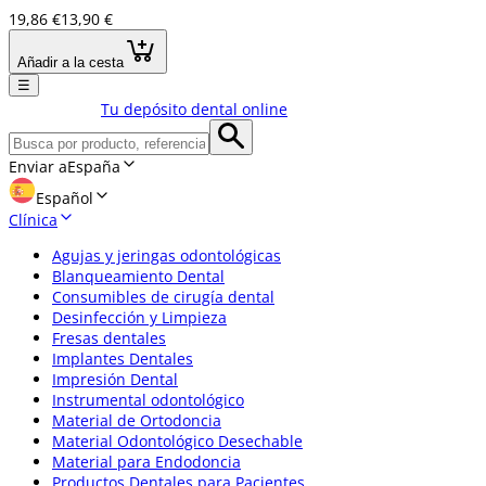
19,86 €
13,90 €
Añadir a la cesta
☰
Tu depósito dental online
Enviar a
España
Español
Clínica
Agujas y jeringas odontológicas
Blanqueamiento Dental
Consumibles de cirugía dental
Desinfección y Limpieza
Fresas dentales
Implantes Dentales
Impresión Dental
Instrumental odontológico
Material de Ortodoncia
Material Odontológico Desechable
Material para Endodoncia
Productos Dentales para Pacientes