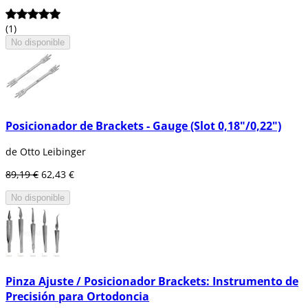
(1)
No disponible
Posicionador de Brackets - Gauge (Slot 0,18"/0,22")
de Otto Leibinger
89,19 €
62,43 €
No disponible
Pinza Ajuste / Posicionador Brackets: Instrumento de
Precisión para Ortodoncia