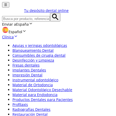
☰
Tu depósito dental online
Enviar a
España
Español
Clínica
Agujas y jeringas odontológicas
Blanqueamiento Dental
Consumibles de cirugía dental
Desinfección y Limpieza
Fresas dentales
Implantes Dentales
Impresión Dental
Instrumental odontológico
Material de Ortodoncia
Material Odontológico Desechable
Material para Endodoncia
Productos Dentales para Pacientes
Profilaxis
Radiografías Dentales
Restauración Dental