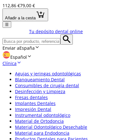
112,86 €
79,00 €
Añadir a la cesta
☰
Tu depósito dental online
Enviar a
España
Español
Clínica
Agujas y jeringas odontológicas
Blanqueamiento Dental
Consumibles de cirugía dental
Desinfección y Limpieza
Fresas dentales
Implantes Dentales
Impresión Dental
Instrumental odontológico
Material de Ortodoncia
Material Odontológico Desechable
Material para Endodoncia
Productos Dentales para Pacientes