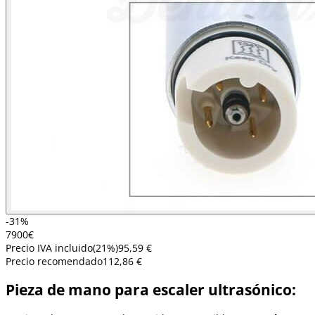
-31%
79
00
€
Precio IVA incluido
(
21
%)
95,59 €
Precio recomendado
112,86 €
Pieza de mano para escaler ultrasónico: