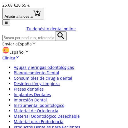
25,68 €
20,55 €
Añadir a la cesta
☰
Tu depósito dental online
Enviar a
España
Español
Clínica
Agujas y jeringas odontológicas
Blanqueamiento Dental
Consumibles de cirugía dental
Desinfección y Limpieza
Fresas dentales
Implantes Dentales
Impresión Dental
Instrumental odontológico
Material de Ortodoncia
Material Odontológico Desechable
Material para Endodoncia
Productos Dentales para Pacientes