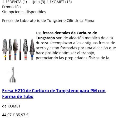
EDENTA
(1)
Jota
(3)
KOMET
(13)
Promoción
Sin opciones disponibles
Fresas de Laboratorio de Tungsteno Cilíndrica Plana
Las
fresas dentales de Carburo de
Tungsteno
son de aleación metálica de alta
dureza. Reemplazan a las antiguas fresas de
acero y están formadas por una aleación que
hace posible optimizar el trabajo,
potenciando las propiedades físicas de la
herramienta.
La numeración de estas
herramientas es ISO 500
. Las
fresas
dentales de Carburo de Tungsteno
se
clasifican según su forma. Para distinguirlos
hay que ver el
número de filos que posee la
fresa.
Fresa H210 de Carburo de Tungsteno para PM con
Forma de Tubo
En Dentaltix te ofrecemos
gran variedad de
fresas de carburo de tungsteno: fresas de
de KOMET
bola, de pera, cilindro, de punta o de llama
entre otras.
44,97 €
35,97 €