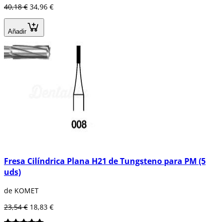
40,18 €
34,96 €
Añadir
Fresa Cilíndrica Plana H21 de Tungsteno para PM (5
uds)
de KOMET
23,54 €
18,83 €