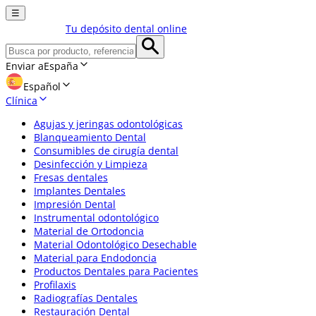
☰
Tu depósito dental online
Enviar a
España
Español
Clínica
Agujas y jeringas odontológicas
Blanqueamiento Dental
Consumibles de cirugía dental
Desinfección y Limpieza
Fresas dentales
Implantes Dentales
Impresión Dental
Instrumental odontológico
Material de Ortodoncia
Material Odontológico Desechable
Material para Endodoncia
Productos Dentales para Pacientes
Profilaxis
Radiografías Dentales
Restauración Dental