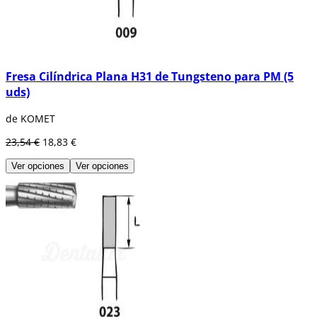
Fresa Cilíndrica Plana H31 de Tungsteno para PM (5
uds)
de KOMET
23,54 €
18,83 €
Ver opciones
Ver opciones