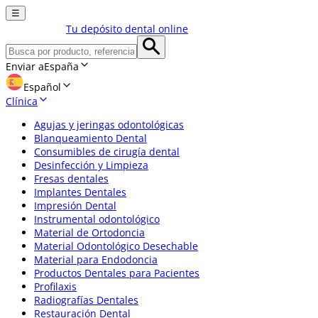
☰
Tu depósito dental online
Enviar a
España
Español
Clínica
Agujas y jeringas odontológicas
Blanqueamiento Dental
Consumibles de cirugía dental
Desinfección y Limpieza
Fresas dentales
Implantes Dentales
Impresión Dental
Instrumental odontológico
Material de Ortodoncia
Material Odontológico Desechable
Material para Endodoncia
Productos Dentales para Pacientes
Profilaxis
Radiografías Dentales
Restauración Dental