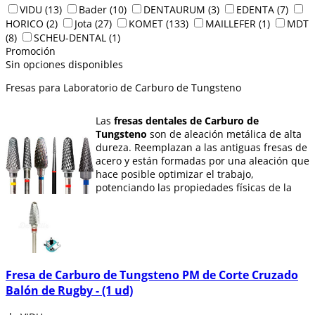
VIDU
(13)
Bader
(10)
DENTAURUM
(3)
EDENTA
(7)
HORICO
(2)
Jota
(27)
KOMET
(133)
MAILLEFER
(1)
MDT
(8)
SCHEU-DENTAL
(1)
Promoción
Sin opciones disponibles
Fresas para Laboratorio de Carburo de Tungsteno
Las
fresas dentales de Carburo de
Tungsteno
son de aleación metálica de alta
dureza. Reemplazan a las antiguas fresas de
acero y están formadas por una aleación que
hace posible optimizar el trabajo,
potenciando las propiedades físicas de la
herramienta.
La numeración de estas
herramientas es ISO 500
. Las
fresas
dentales de Carburo de Tungsteno
se
clasifican según su forma. Para distinguirlos
hay que ver el
número de filos que posee la
fresa.
Fresa de Carburo de Tungsteno PM de Corte Cruzado
Balón de Rugby - (1 ud)
En Dentaltix te ofrecemos
gran variedad de
fresas de carburo de tungsteno: fresas de