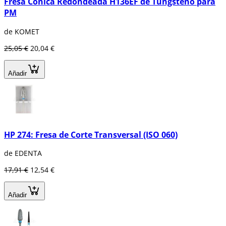
Fresa Cónica Redondeada H136EF de Tungsteno para
PM
de KOMET
25,05 €
20,04 €
Añadir
HP 274: Fresa de Corte Transversal (ISO 060)
de EDENTA
17,91 €
12,54 €
Añadir