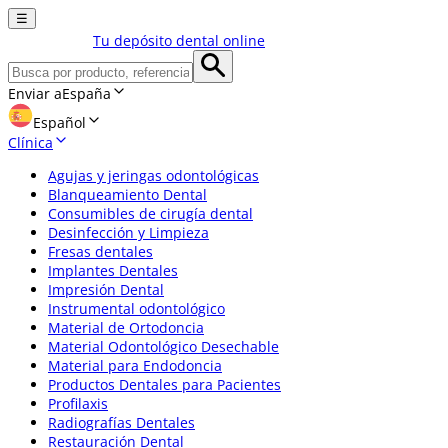
☰
Tu depósito dental online
Enviar a
España
Español
Clínica
Agujas y jeringas odontológicas
Blanqueamiento Dental
Consumibles de cirugía dental
Desinfección y Limpieza
Fresas dentales
Implantes Dentales
Impresión Dental
Instrumental odontológico
Material de Ortodoncia
Material Odontológico Desechable
Material para Endodoncia
Productos Dentales para Pacientes
Profilaxis
Radiografías Dentales
Restauración Dental