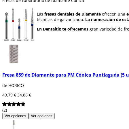
Fresas de Laboratorio de Diamante Cónica
Las
fresas dentales de Diamante
ofrecen una
e
técnicas de galvanizado.
La numeración de est
En Dentaltix te ofrecemos
gran variedad de fre
Fresa 859 de Diamante para PM Cónica Puntiaguda (5 u
de HORICO
49,79 €
34,86 €
(2)
Ver opciones
Ver opciones