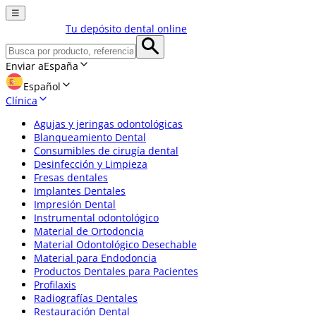
☰
Tu depósito dental online
Enviar a
España
Español
Clínica
Agujas y jeringas odontológicas
Blanqueamiento Dental
Consumibles de cirugía dental
Desinfección y Limpieza
Fresas dentales
Implantes Dentales
Impresión Dental
Instrumental odontológico
Material de Ortodoncia
Material Odontológico Desechable
Material para Endodoncia
Productos Dentales para Pacientes
Profilaxis
Radiografías Dentales
Restauración Dental