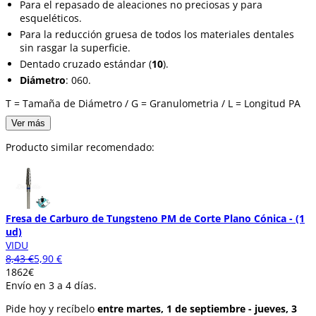
Para el repasado de aleaciones no preciosas y para
esqueléticos.
Para la reducción gruesa de todos los materiales dentales
sin rasgar la superficie.
Dentado cruzado estándar (
10
).
Diámetro
: 060.
T = Tamaña de Diámetro / G = Granulometria / L = Longitud PA
Ver más
Producto similar recomendado:
Fresa de Carburo de Tungsteno PM de Corte Plano Cónica - (1
ud)
VIDU
8,43 €
5,90 €
18
62
€
Envío en 3 a 4 días.
Pide hoy y recíbelo
entre martes, 1 de septiembre - jueves, 3