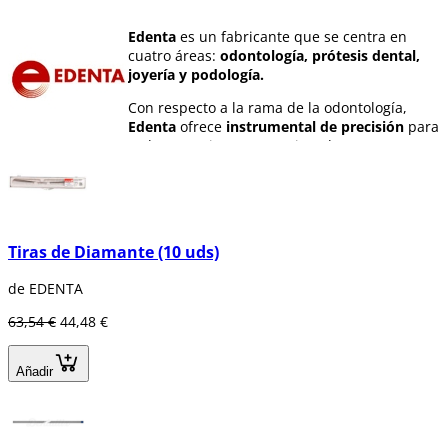
Edenta
es un fabricante que se centra en
cuatro áreas:
odontología, prótesis dental,
joyería y podología.
Con respecto a la rama de la odontología,
Edenta
ofrece
instrumental de precisión
para
cada tratamiento, garantizando un
funcionamiento eficaz y los mejores
resultados en el trabajo. Además, facilita
tiempos de preparación más cortos.
Entre su
amplia gama de productos
podemos
Tiras de Diamante (10 uds)
encontrar pulidores, instrumentos de
diamante, instrumentos de carburotungsteno,
de EDENTA
endodoncia, instrumentos de acero, pernos
radiculares, etc.
63,54 €
44,48 €
Añadir