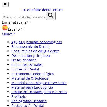
☰
Tu depósito dental online
Enviar a
España
Español
Clínica
Agujas y jeringas odontológicas
Blanqueamiento Dental
Consumibles de cirugía dental
Desinfección y Limpieza
Fresas dentales
Implantes Dentales
Impresión Dental
Instrumental odontológico
Material de Ortodoncia
Material Odontológico Desechable
Material para Endodoncia
Productos Dentales para Pacientes
Profilaxis
Radiografías Dentales
Restauración Dental