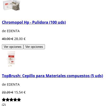
Chromopol Hp - Pulidora (100 uds)
de EDENTA
40,00 €
28,00 €
Ver opciones
Ver opciones
TopBrush: Cepillo para Materiales compuestos (5 uds)
de EDENTA
22,20 €
15,54 €
(2)