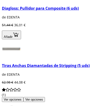
Diagloss: Pullidor para Composite (6 uds)
de EDENTA
51,44 €
36,01 €
Añadir
Tiras Anchas Diamantadas de Stripping (5 uds)
de EDENTA
62,98 €
44,08 €
(1)
Ver opciones
Ver opciones