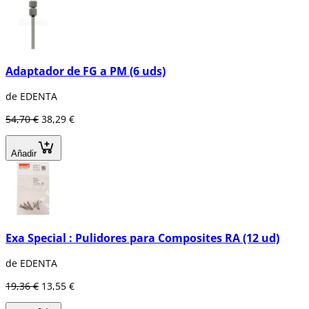
Adaptador de FG a PM (6 uds)
de EDENTA
54,70 €
38,29 €
Añadir
Exa Special : Pulidores para Composites RA (12 ud)
de EDENTA
19,36 €
13,55 €