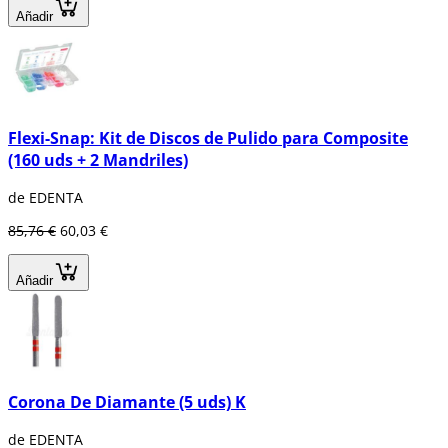
Añadir
Flexi-Snap: Kit de Discos de Pulido para Composite
(160 uds + 2 Mandriles)
de EDENTA
85,76 €
60,03 €
Añadir
Corona De Diamante (5 uds) K
de EDENTA