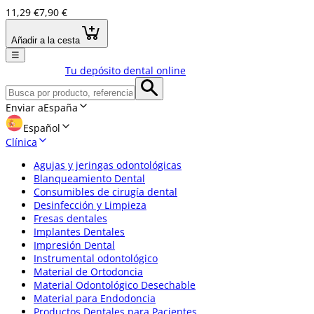
11,29 €
7,90 €
Añadir a la cesta
☰
Tu depósito dental online
Enviar a
España
Español
Clínica
Agujas y jeringas odontológicas
Blanqueamiento Dental
Consumibles de cirugía dental
Desinfección y Limpieza
Fresas dentales
Implantes Dentales
Impresión Dental
Instrumental odontológico
Material de Ortodoncia
Material Odontológico Desechable
Material para Endodoncia
Productos Dentales para Pacientes