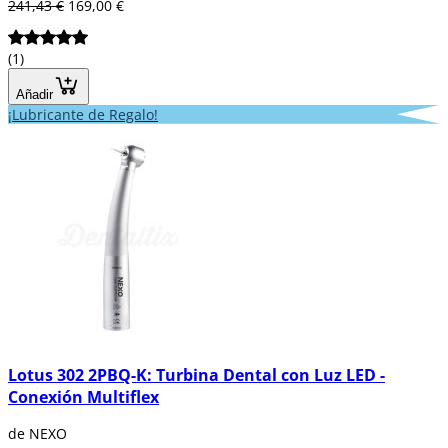
241,43 €
169,00 €
(1)
Añadir
¡Lubricante de Regalo!
Lotus 302 2PBQ-K: Turbina Dental con Luz LED -
Conexión Multiflex
de NEXO