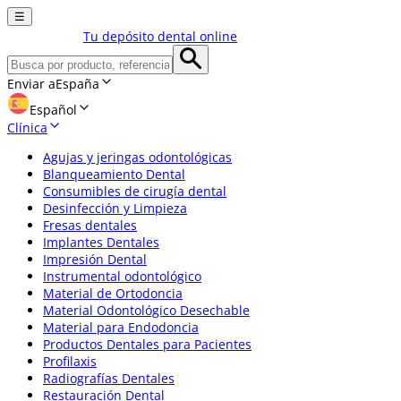
☰
Tu depósito dental online
Enviar a
España
Español
Clínica
Agujas y jeringas odontológicas
Blanqueamiento Dental
Consumibles de cirugía dental
Desinfección y Limpieza
Fresas dentales
Implantes Dentales
Impresión Dental
Instrumental odontológico
Material de Ortodoncia
Material Odontológico Desechable
Material para Endodoncia
Productos Dentales para Pacientes
Profilaxis
Radiografías Dentales
Restauración Dental