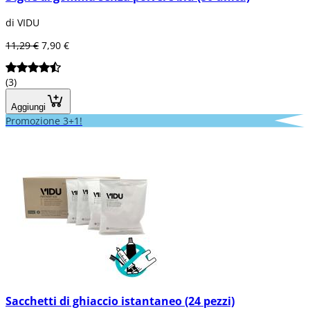
di VIDU
11,29 €
7,90 €
(3)
Aggiungi
Promozione 3+1!
Sacchetti di ghiaccio istantaneo (24 pezzi)