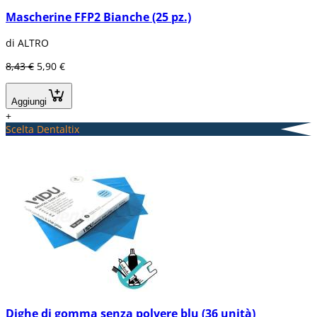
Mascherine FFP2 Bianche (25 pz.)
di ALTRO
8,43 €
5,90 €
Aggiungi
+
Scelta Dentaltix
Dighe di gomma senza polvere blu (36 unità)