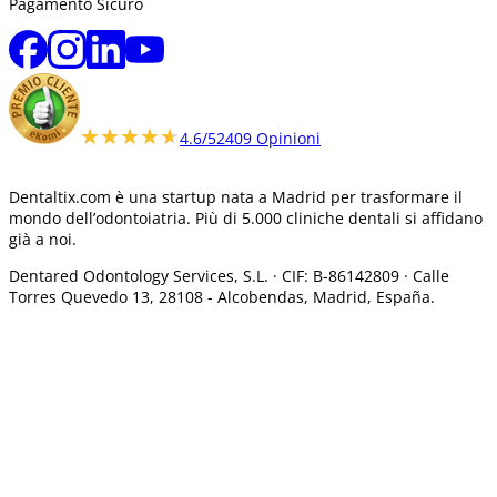
Pagamento Sicuro
★★★★★
★★★★★
4.6/5
2409 Opinioni
Dentaltix.com è una startup nata a Madrid per trasformare il
mondo dell’odontoiatria. Più di 5.000 cliniche dentali si affidano
già a noi.
Dentared Odontology Services, S.L. ·
CIF: B-86142809 · Calle
Torres Quevedo 13, 28108 -
Alcobendas, Madrid, España.