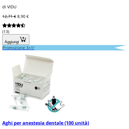
di VIDU
12,71 €
8,90 €
(13)
Aggiungi
Promozione 3+1!
Aghi per anestesia dentale (100 unità)