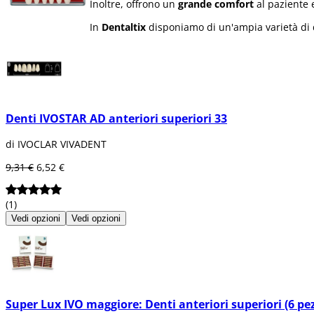
Inoltre, offrono un
grande comfort
al paziente 
In
Dentaltix
disponiamo di un'ampia varietà di de
Denti IVOSTAR AD anteriori superiori 33
di IVOCLAR VIVADENT
9,31 €
6,52 €
(1)
Vedi opzioni
Vedi opzioni
Super Lux IVO maggiore: Denti anteriori superiori (6 pez