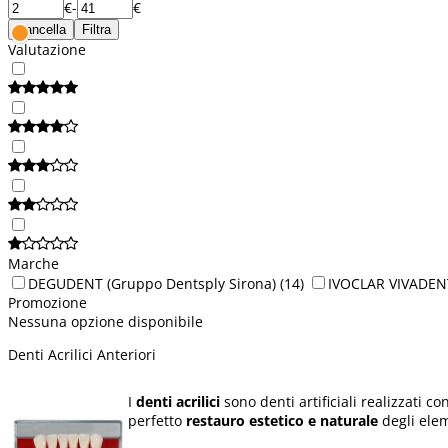
€
-
€
Cancella
Filtra
Valutazione
Marche
DEGUDENT (Gruppo Dentsply Sirona)
(14)
IVOCLAR VIVADEN
Promozione
Nessuna opzione disponibile
Denti Acrilici Anteriori
I
denti acrilici
sono denti artificiali realizzati c
perfetto
restauro estetico e naturale
degli elem