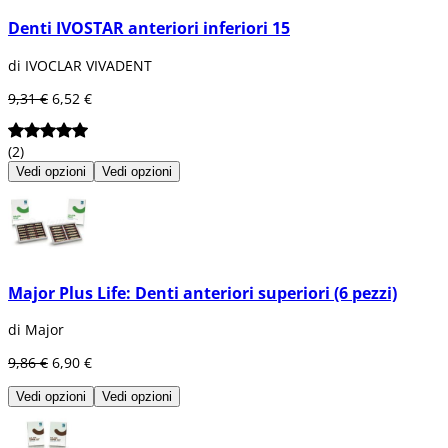
Denti IVOSTAR anteriori inferiori 15
di IVOCLAR VIVADENT
9,31 €
6,52 €
(2)
Vedi opzioni
Vedi opzioni
Major Plus Life: Denti anteriori superiori (6 pezzi)
di Major
9,86 €
6,90 €
Vedi opzioni
Vedi opzioni