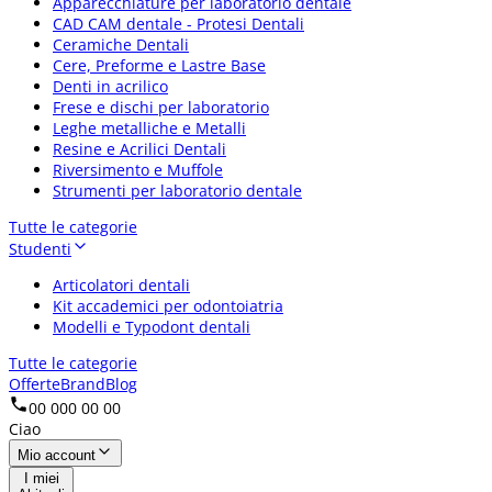
Apparecchiature per laboratorio dentale
CAD CAM dentale - Protesi Dentali
Ceramiche Dentali
Cere, Preforme e Lastre Base
Denti in acrilico
Frese e dischi per laboratorio
Leghe metalliche e Metalli
Resine e Acrilici Dentali
Riversimento e Muffole
Strumenti per laboratorio dentale
Tutte le categorie
Studenti
Articolatori dentali
Kit accademici per odontoiatria
Modelli e Typodont dentali
Tutte le categorie
Offerte
Brand
Blog
00 000 00 00
Ciao
Mio account
I miei