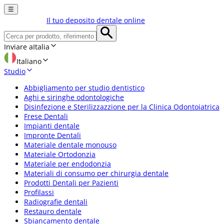
☰
Il tuo deposito dentale online
Inviare a
Italia
Italiano
Studio
Abbigliamento per studio dentistico
Aghi e siringhe odontologiche
Disinfezione e Sterilizzazzione per la Clinica Odontoiatrica
Frese Dentali
Impianti dentale
Impronte Dentali
Materiale dentale monouso
Materiale Ortodonzia
Materiale per endodonzia
Materiali di consumo per chirurgia dentale
Prodotti Dentali per Pazienti
Profilassi
Radiografie dentali
Restauro dentale
Sbiancamento dentale