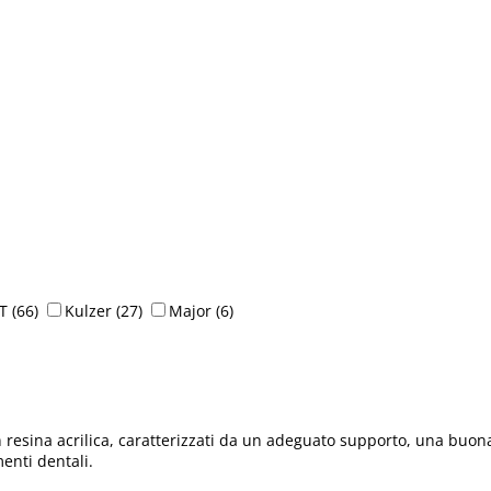
T
(66)
Kulzer
(27)
Major
(6)
on resina acrilica, caratterizzati da un adeguato supporto, una buona 
enti dentali.