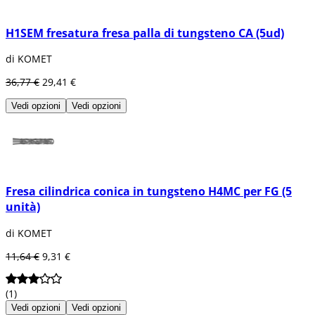
H1SEM fresatura fresa palla di tungsteno CA (5ud)
di KOMET
36,77 €
29,41 €
Vedi opzioni
Vedi opzioni
Fresa cilindrica conica in tungsteno H4MC per FG (5
unità)
di KOMET
11,64 €
9,31 €
(1)
Vedi opzioni
Vedi opzioni