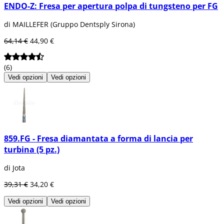
ENDO-Z: Fresa per apertura polpa di tungsteno per FG
di MAILLEFER (Gruppo Dentsply Sirona)
64,14 €
44,90 €
(6)
Vedi opzioni
Vedi opzioni
859.FG - Fresa diamantata a forma di lancia per
turbina (5 pz.)
di Jota
39,31 €
34,20 €
Vedi opzioni
Vedi opzioni