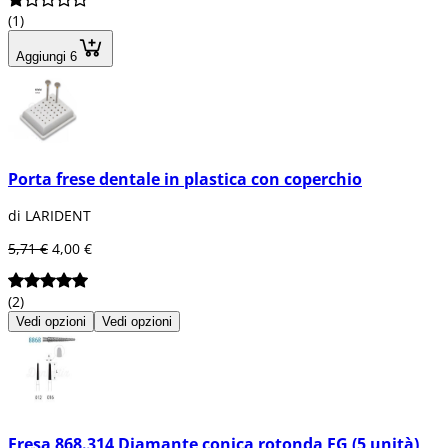
(1)
Aggiungi 6
Porta frese dentale in plastica con coperchio
di LARIDENT
5,71 €
4,00 €
(2)
Vedi opzioni
Vedi opzioni
Fresa 868.314 Diamante conica rotonda FG (5 unità)