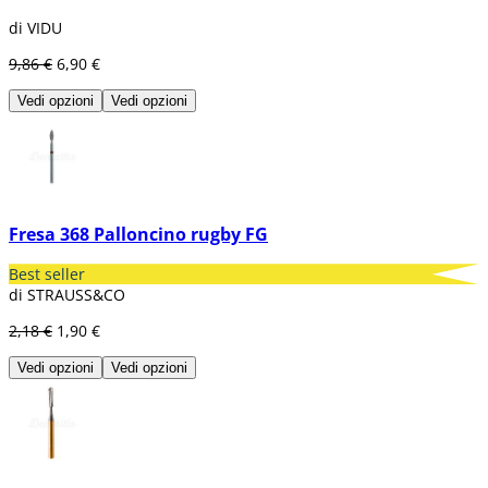
Fresa tronco conica e cilindrica: Si utilizzano
per dare forma alle pareti della cavità.
di VIDU
9,86 €
6,90 €
Vedi opzioni
Vedi opzioni
Fresa 368 Palloncino rugby FG
Best seller
di STRAUSS&CO
2,18 €
1,90 €
Vedi opzioni
Vedi opzioni