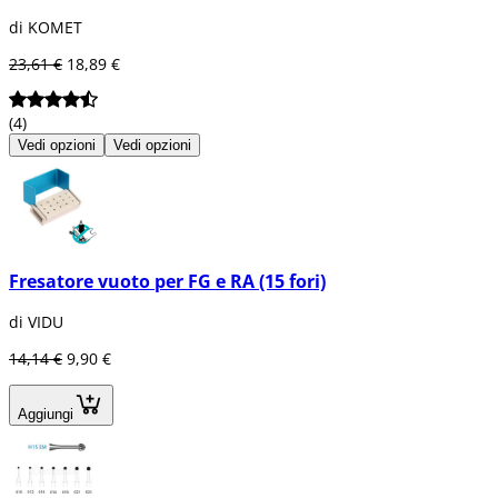
di KOMET
23,61 €
18,89 €
(4)
Vedi opzioni
Vedi opzioni
Fresatore vuoto per FG e RA (15 fori)
di VIDU
14,14 €
9,90 €
Aggiungi