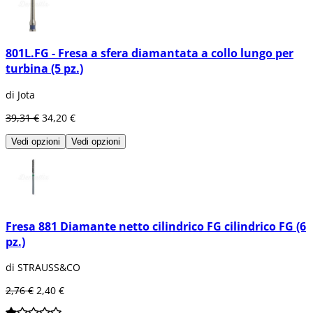
801L.FG - Fresa a sfera diamantata a collo lungo per
turbina (5 pz.)
di Jota
39,31 €
34,20 €
Vedi opzioni
Vedi opzioni
Fresa 881 Diamante netto cilindrico FG cilindrico FG (6
pz.)
di STRAUSS&CO
2,76 €
2,40 €