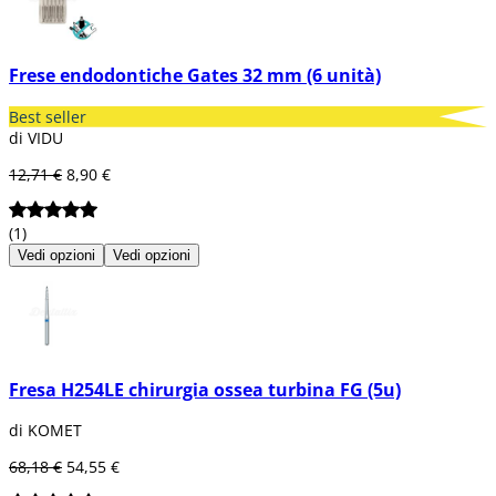
Frese endodontiche Gates 32 mm (6 unità)
Best seller
di VIDU
12,71 €
8,90 €
(1)
Vedi opzioni
Vedi opzioni
Fresa H254LE chirurgia ossea turbina FG (5u)
di KOMET
68,18 €
54,55 €