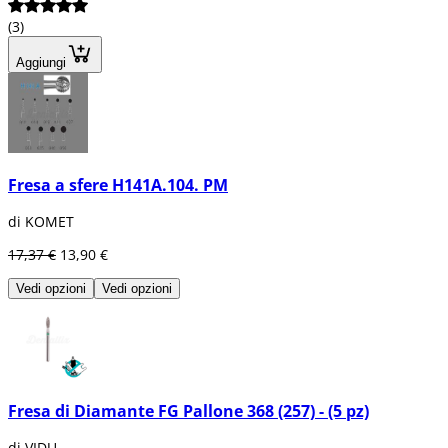
(3)
Aggiungi
Fresa a sfere H141A.104. PM
di KOMET
17,37 €
13,90 €
Vedi opzioni
Vedi opzioni
Fresa di Diamante FG Pallone 368 (257) - (5 pz)
di VIDU