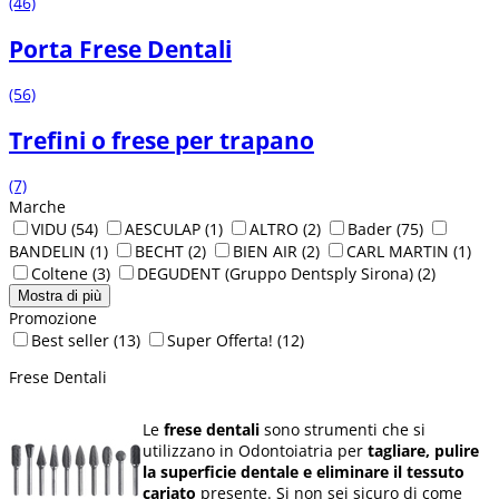
(46)
Porta Frese Dentali
(56)
Trefini o frese per trapano
(7)
Marche
VIDU
(54)
AESCULAP
(1)
ALTRO
(2)
Bader
(75)
BANDELIN
(1)
BECHT
(2)
BIEN AIR
(2)
CARL MARTIN
(1)
Coltene
(3)
DEGUDENT (Gruppo Dentsply Sirona)
(2)
Mostra di più
Promozione
Best seller
(13)
Super Offerta!
(12)
Frese Dentali
Le
frese dentali
sono strumenti che si
utilizzano in Odontoiatria per
tagliare, pulire
la superficie dentale e eliminare il tessuto
cariato
presente. Si non sei sicuro di come