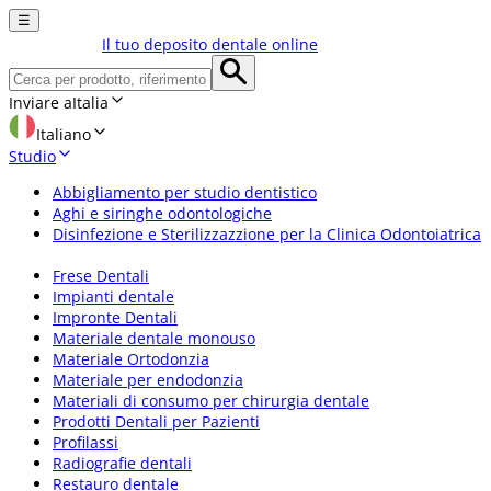
☰
Il tuo deposito dentale online
Inviare a
Italia
Italiano
Studio
Abbigliamento per studio dentistico
Aghi e siringhe odontologiche
Disinfezione e Sterilizzazzione per la Clinica Odontoiatrica
Frese Dentali
Impianti dentale
Impronte Dentali
Materiale dentale monouso
Materiale Ortodonzia
Materiale per endodonzia
Materiali di consumo per chirurgia dentale
Prodotti Dentali per Pazienti
Profilassi
Radiografie dentali
Restauro dentale