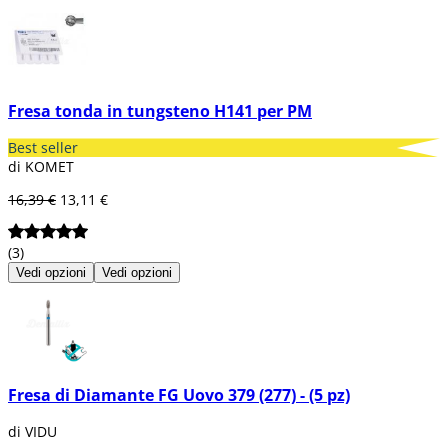
Fresa tonda in tungsteno H141 per PM
Best seller
di KOMET
16,39 €
13,11 €
(3)
Vedi opzioni
Vedi opzioni
Fresa di Diamante FG Uovo 379 (277) - (5 pz)
di VIDU