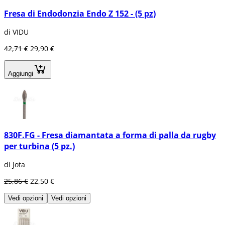
Fresa di Endodonzia Endo Z 152 - (5 pz)
di VIDU
42,71 €
29,90 €
Aggiungi
830F.FG - Fresa diamantata a forma di palla da rugby
per turbina (5 pz.)
di Jota
25,86 €
22,50 €
Vedi opzioni
Vedi opzioni