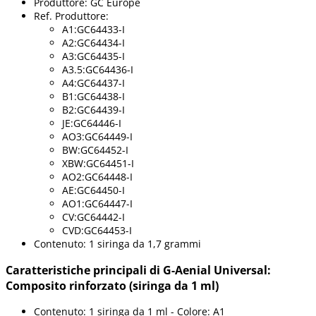
Produttore: GC Europe
Ref. Produttore:
A1:GC64433-I
A2:GC64434-I
A3:GC64435-I
A3.5:GC64436-I
A4:GC64437-I
B1:GC64438-I
B2:GC64439-I
JE:GC64446-I
AO3:GC64449-I
BW:GC64452-I
XBW:GC64451-I
AO2:GC64448-I
AE:GC64450-I
AO1:GC64447-I
CV:GC64442-I
CVD:GC64453-I
Contenuto: 1 siringa da 1,7 grammi
Caratteristiche principali di G-Aenial Universal:
Composito rinforzato (siringa da 1 ml)
Contenuto: 1 siringa da 1 ml - Colore: A1