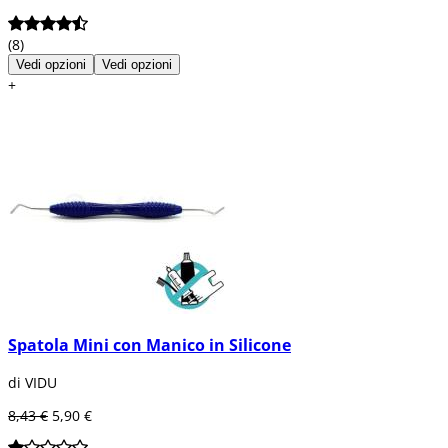
(8)
Vedi opzioni
Vedi opzioni
+
Spatola Mini con Manico in Silicone
di VIDU
8,43 €
5,90 €