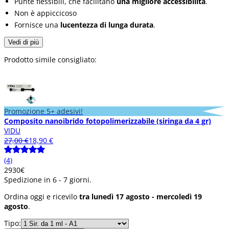
Punte flessibili, che facilitano
una migliore accessibilità
.
Non è appiccicoso
Fornisce una
lucentezza di lunga durata
.
Vedi di più
Prodotto simile consigliato:
Promozione 5+ adesivi!
Composito nanoibrido fotopolimerizzabile (siringa da 4 gr)
VIDU
27,00 €
18,90 €
(4)
29
30
€
Spedizione in 6 - 7 giorni.
Ordina oggi e ricevilo
tra lunedì 17 agosto - mercoledì 19
agosto
.
Tipo: