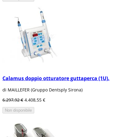
Calamus doppio otturatore guttaperca (1U).
di MAILLEFER (Gruppo Dentsply Sirona)
6.297,92 €
4.408,55 €
Non disponibile