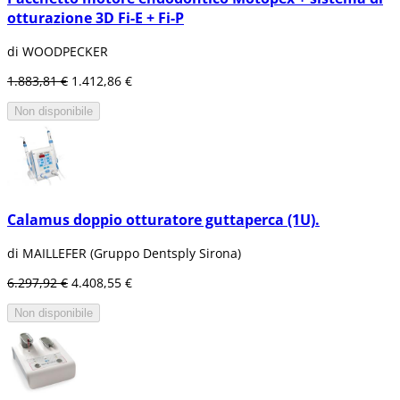
otturazione 3D Fi-E + Fi-P
di WOODPECKER
1.883,81 €
1.412,86 €
Non disponibile
Calamus doppio otturatore guttaperca (1U).
di MAILLEFER (Gruppo Dentsply Sirona)
6.297,92 €
4.408,55 €
Non disponibile