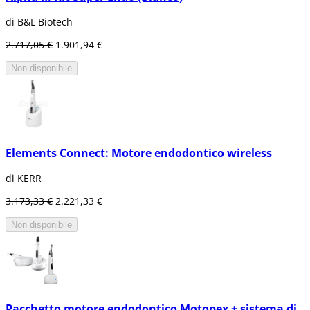
di B&L Biotech
2.717,05 €
1.901,94 €
Non disponibile
Elements Connect: Motore endodontico wireless
di KERR
3.173,33 €
2.221,33 €
Non disponibile
Pacchetto motore endodontico Motopex + sistema di