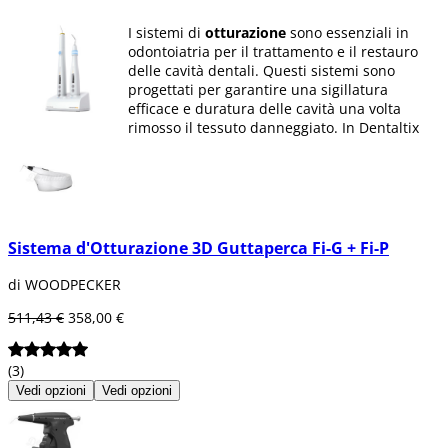
I sistemi di
otturazione
sono essenziali in
odontoiatria per il trattamento e il restauro
delle cavità dentali. Questi sistemi sono
progettati per garantire una sigillatura
efficace e duratura delle cavità una volta
rimosso il tessuto danneggiato. In Dentaltix
offriamo un'ampia gamma di prodotti per
otturazione dentale
che rispettano i più
elevati standard di qualità e precisione.
Ogni prodotto della nostra categoria di
sistemi di
otturazione
è progettato per
Sistema d'Otturazione 3D Guttaperca Fi-G + Fi-P
fornire una sigillatura ermetica e un restauro
dentale solido e duraturo. I nostri sistemi di
di WOODPECKER
otturazione
permettono agli odontoiatri di
eseguire procedure di
otturazione
con
511,43 €
358,00 €
precisione e sicurezza, garantendo risultati
ottimali per i loro pazienti.
(3)
In Dentaltix comprendiamo l'importanza
Vedi opzioni
Vedi opzioni
dell'
otturazione dentale
per la salute orale e
la funzionalità dei denti. Per questo ci
impegniamo a offrire prodotti di alta qualità