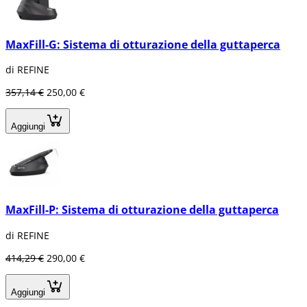
che soddisfino le esigenze e le aspettative dei
tuoi pazienti. Esplora la nostra ampia gamma
di
sistemi di otturazione
e trova i prodotti più
MaxFill-G: Sistema di otturazione della guttaperca
adatti alle tue esigenze cliniche.
In questa sezione potrai trovare anche
di REFINE
attivatori endodontici; un attivatore
357,14 €
250,00 €
endodontico è un dispositivo utilizzato in
endodonzia per
migliorare la pulizia dei
canali radicolari
. Utilizza vibrazioni
Aggiungi
ultrasoniche per eliminare detriti e
microrganismi, aumentando l'efficacia del
trattamento e riducendo il rischio di infezioni.
Ottimizza le tue procedure di
otturazione
dentale
con i prodotti di qualità che offriamo
MaxFill-P: Sistema di otturazione della guttaperca
in Dentaltix!
di REFINE
414,29 €
290,00 €
Aggiungi