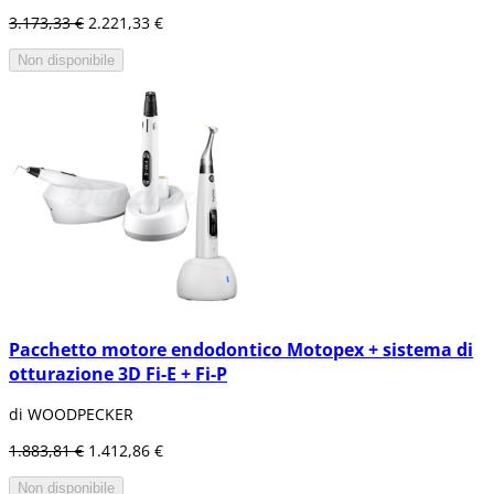
3.173,33 €
2.221,33 €
Non disponibile
Pacchetto motore endodontico Motopex + sistema di
otturazione 3D Fi-E + Fi-P
di WOODPECKER
1.883,81 €
1.412,86 €
Non disponibile