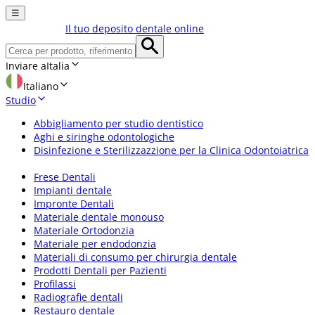
☰
Il tuo deposito dentale online
Inviare a
Italia
Italiano
Studio
Abbigliamento per studio dentistico
Aghi e siringhe odontologiche
Disinfezione e Sterilizzazzione per la Clinica Odontoiatrica
Frese Dentali
Impianti dentale
Impronte Dentali
Materiale dentale monouso
Materiale Ortodonzia
Materiale per endodonzia
Materiali di consumo per chirurgia dentale
Prodotti Dentali per Pazienti
Profilassi
Radiografie dentali
Restauro dentale