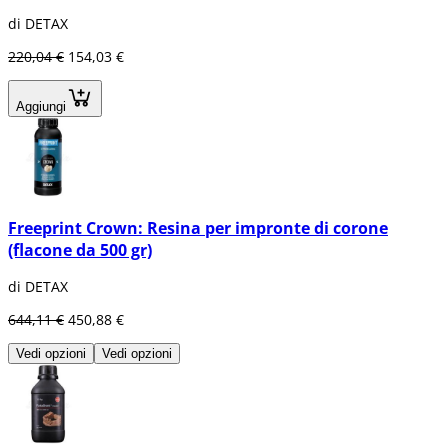
di DETAX
220,04 €
154,03 €
Aggiungi
Freeprint Crown: Resina per impronte di corone
(flacone da 500 gr)
di DETAX
644,11 €
450,88 €
Vedi opzioni
Vedi opzioni