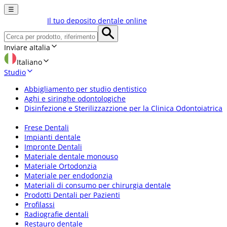
☰
Il tuo deposito dentale online
Inviare a
Italia
Italiano
Studio
Abbigliamento per studio dentistico
Aghi e siringhe odontologiche
Disinfezione e Sterilizzazzione per la Clinica Odontoiatrica
Frese Dentali
Impianti dentale
Impronte Dentali
Materiale dentale monouso
Materiale Ortodonzia
Materiale per endodonzia
Materiali di consumo per chirurgia dentale
Prodotti Dentali per Pazienti
Profilassi
Radiografie dentali
Restauro dentale