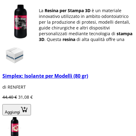
La
Resina per Stampa 3D
è un materiale
innovativo utilizzato in ambito odontoiatrico
per la produzione di protesi, modelli dentali,
guide chirurgiche e altri dispositivi
personalizzati mediante tecnologia di
stampa
3D
. Questa
resina
di alta qualità offre una
precisione eccezionale nella riproduzione dei
dettagli anatomici, garantendo un
adattamento perfetto e una funzionalità
ottimale in ogni applicazione clinica.
La sua precisione millimetrica assicura una
Simplex: Isolante per Modelli (80 gr)
riproduzione fedele dei
modelli dentali
,
facilitando un adattamento perfetto
di RENFERT
all'anatomia del paziente. Inoltre, è
compatibile con un'ampia gamma di
44,40 €
31,08 €
stampanti 3D disponibili sul mercato,
offrendo flessibilità nel processo produttivo.
Questa
resina
è versatile e adatta a numerose
Aggiungi
applicazioni cliniche. La sua eccezionale
resistenza garantisce la durabilità dei
dispositivi realizzati, mentre la sua superficie
liscia e di alta qualità facilita il lavoro