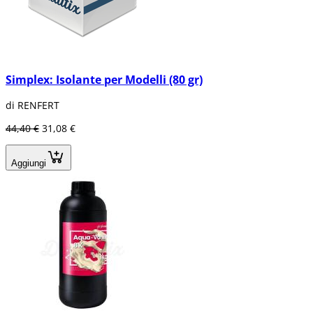
Simplex: Isolante per Modelli (80 gr)
di RENFERT
44,40 €
31,08 €
Aggiungi