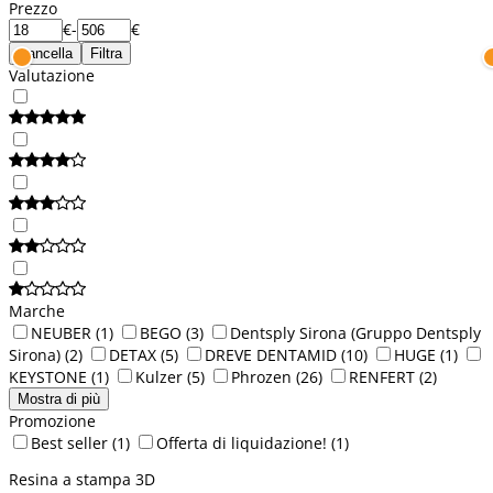
Prezzo
€
-
€
Cancella
Filtra
Valutazione
Marche
NEUBER
(1)
BEGO
(3)
Dentsply Sirona (Gruppo Dentsply
Sirona)
(2)
DETAX
(5)
DREVE DENTAMID
(10)
HUGE
(1)
KEYSTONE
(1)
Kulzer
(5)
Phrozen
(26)
RENFERT
(2)
Mostra di più
Promozione
Best seller
(1)
Offerta di liquidazione!
(1)
Resina a stampa 3D