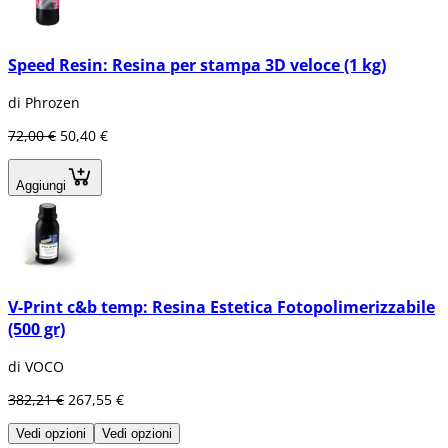
Speed Resin: Resina per stampa 3D veloce (1 kg)
di Phrozen
72,00 €
50,40 €
Aggiungi
V-Print c&b temp: Resina Estetica Fotopolimerizzabile
(500 gr)
di VOCO
382,21 €
267,55 €
Vedi opzioni
Vedi opzioni