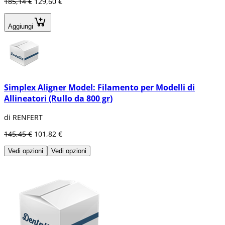
185,14 €
129,60 €
Aggiungi
Simplex Aligner Model: Filamento per Modelli di
Allineatori (Rullo da 800 gr)
di RENFERT
145,45 €
101,82 €
Vedi opzioni
Vedi opzioni