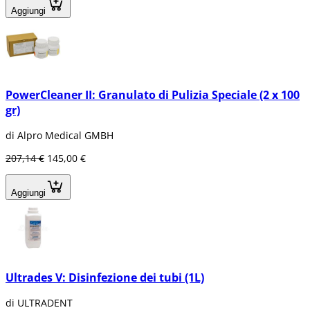
Aggiungi
PowerCleaner II: Granulato di Pulizia Speciale (2 x 100
gr)
di Alpro Medical GMBH
207,14 €
145,00 €
Aggiungi
Ultrades V: Disinfezione dei tubi (1L)
di ULTRADENT