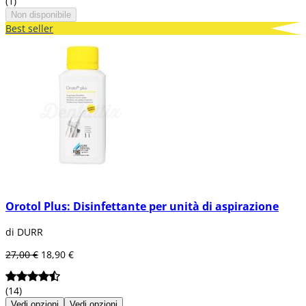
(1)
Non disponibile
Best seller
Orotol Plus: Disinfettante per unità di aspirazione
di DURR
27,00 €
18,90 €
(14)
Vedi opzioni
Vedi opzioni