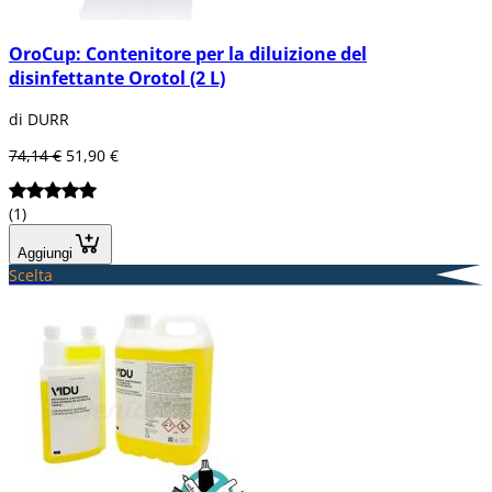
OroCup: Contenitore per la diluizione del
disinfettante Orotol (2 L)
di DURR
74,14 €
51,90 €
(1)
Aggiungi
Scelta