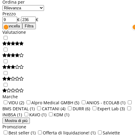
Ordina per
Prezzo
€
-
€
Cancella
Filtra
Valutazione
Marche
VIDU
(2)
Alpro Medical GMBH
(5)
ANIOS - ECOLAB
(1)
BMS DENTAL
(1)
CATTANI
(4)
DURR
(6)
Expert Lab
(3)
INIBSA
(1)
KAVO
(1)
KDM
(1)
Mostra di più
Promozione
Best seller
(1)
Offerta di liquidazione!
(1)
Salviette