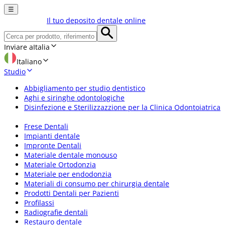
☰
Il tuo deposito dentale online
Inviare a
Italia
Italiano
Studio
Abbigliamento per studio dentistico
Aghi e siringhe odontologiche
Disinfezione e Sterilizzazzione per la Clinica Odontoiatrica
Frese Dentali
Impianti dentale
Impronte Dentali
Materiale dentale monouso
Materiale Ortodonzia
Materiale per endodonzia
Materiali di consumo per chirurgia dentale
Prodotti Dentali per Pazienti
Profilassi
Radiografie dentali
Restauro dentale