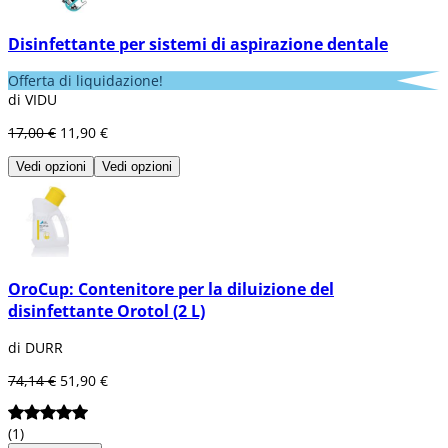
Disinfettante per sistemi di aspirazione dentale
Offerta di liquidazione!
di VIDU
17,00 €
11,90 €
Vedi opzioni
Vedi opzioni
OroCup: Contenitore per la diluizione del
disinfettante Orotol (2 L)
di DURR
74,14 €
51,90 €
(1)