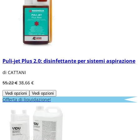
Puli-jet Plus 2.0: disinfettante per sistemi aspirazione
di CATTANI
55,22 €
38,66 €
Vedi opzioni
Vedi opzioni
Offerta di liquidazione!