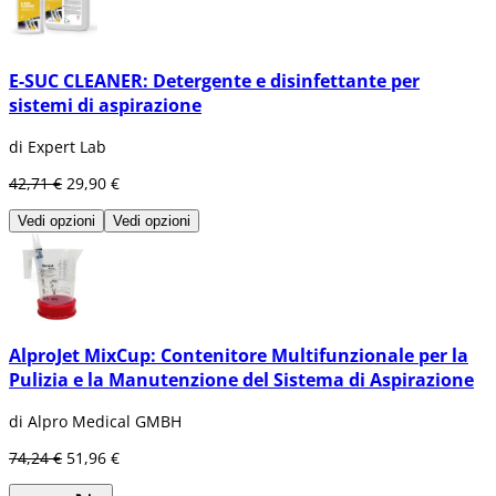
E-SUC CLEANER: Detergente e disinfettante per
sistemi di aspirazione
di Expert Lab
42,71 €
29,90 €
Vedi opzioni
Vedi opzioni
AlproJet MixCup: Contenitore Multifunzionale per la
Pulizia e la Manutenzione del Sistema di Aspirazione
di Alpro Medical GMBH
74,24 €
51,96 €