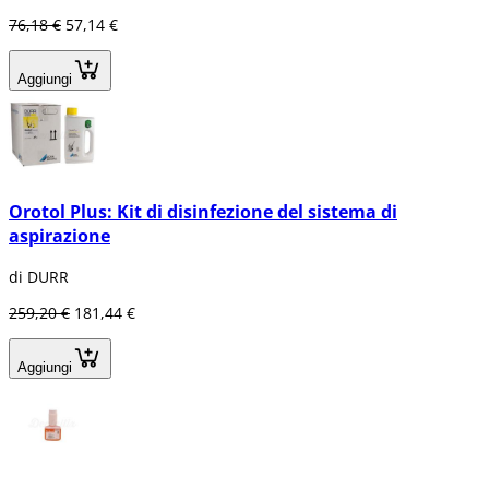
76,18 €
57,14 €
Aggiungi
Orotol Plus: Kit di disinfezione del sistema di
aspirazione
di DURR
259,20 €
181,44 €
Aggiungi