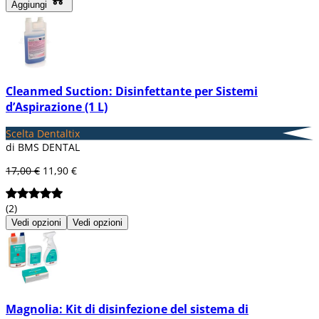
Aggiungi
Cleanmed Suction: Disinfettante per Sistemi
d’Aspirazione (1 L)
Scelta Dentaltix
di BMS DENTAL
17,00 €
11,90 €
(2)
Vedi opzioni
Vedi opzioni
Magnolia: Kit di disinfezione del sistema di