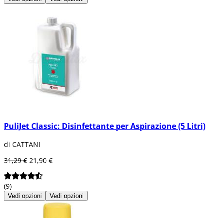
PuliJet Classic: Disinfettante per Aspirazione (5 Litri)
di CATTANI
31,29 €
21,90 €
(9)
Vedi opzioni
Vedi opzioni