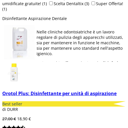
umidificate gratuite!
(1)
Scelta Dentaltix
(3)
Super Offerta!
(1)
Disinfettante Aspirazione Dentale
Nelle cliniche odontoiatriche è un lavoro
regolare di pulizia degli apparecchi utilizzati,
sia per mantenere in funzione le macchine,
sia per mantenere uno standard nell'aspetto
igienico.
Qui Dentaltix offre prodotti per la
disinfezione
di impianti di aspirazione
per odontoiatria,
sia in
forma liquida
che in
compresse
.
Orotol Plus: Disinfettante per unità di aspirazione
Best seller
di DURR
27,00 €
18,90 €