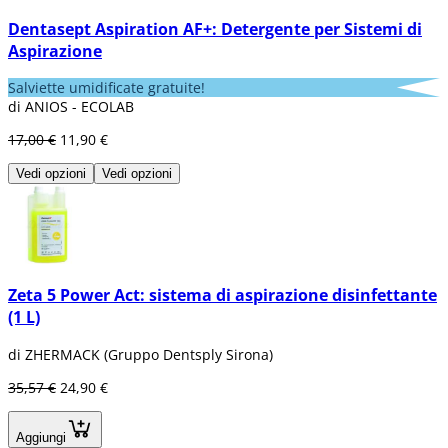
Dentasept Aspiration AF+: Detergente per Sistemi di
Aspirazione
Salviette umidificate gratuite!
di ANIOS - ECOLAB
17,00 €
11,90 €
Vedi opzioni
Vedi opzioni
Zeta 5 Power Act: sistema di aspirazione disinfettante
(1 L)
di ZHERMACK (Gruppo Dentsply Sirona)
35,57 €
24,90 €
Aggiungi