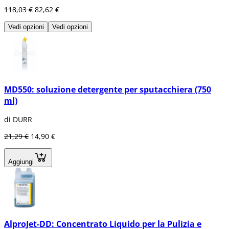
118,03 €
82,62 €
Vedi opzioni
Vedi opzioni
MD550: soluzione detergente per sputacchiera (750
ml)
di DURR
21,29 €
14,90 €
Aggiungi
AlproJet-DD: Concentrato Liquido per la Pulizia e