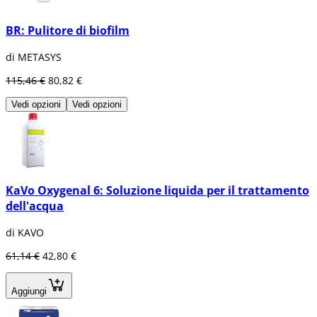
BR: Pulitore di biofilm
di METASYS
115,46 €
80,82 €
Vedi opzioni
Vedi opzioni
KaVo Oxygenal 6: Soluzione liquida per il trattamento
dell'acqua
di KAVO
61,14 €
42,80 €
Aggiungi