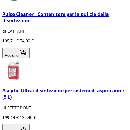
Pulse Cleaner - Contenitore per la pulizia della
disinfezione
di CATTANI
105,71 €
74,00 €
Aggiungi
Aseptol Ultra: disinfezione per sistemi di aspirazione
(5 L)
di SEPTODONT
199,14 €
139,40 €