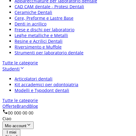
Apparecchiature per laboratorio dentale
CAD CAM dentale - Protesi Dentali
Ceramiche Dentali
Cere, Preforme e Lastre Base
Denti in acrilico
Frese e dischi per laboratorio
Leghe metalliche e Metalli
Resine e Acrilici Dentali
Riversimento e Muffole
Strumenti per laboratorio dentale
Tutte le categorie
Studenti
Articolatori dentali
Kit accademici per odontoiatria
Modelli e Typodont dentali
Tutte le categorie
Offerte
Brand
Blog
00 000 00 00
Ciao
Mio account
I miei