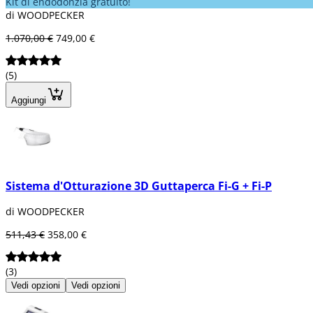
Kit di endodonzia gratuito!
di WOODPECKER
1.070,00 €
749,00 €
(5)
Aggiungi
Sistema d'Otturazione 3D Guttaperca Fi-G + Fi-P
di WOODPECKER
511,43 €
358,00 €
(3)
Vedi opzioni
Vedi opzioni