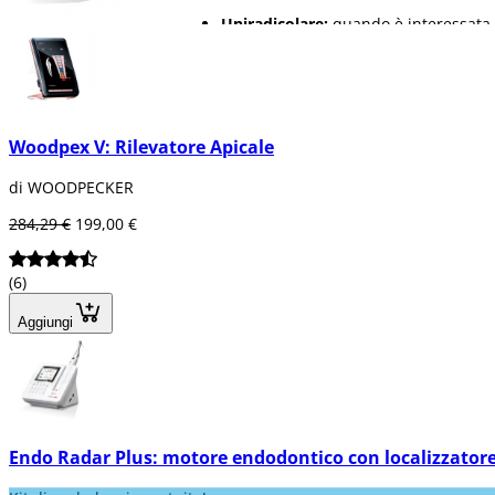
Uniradicolare:
quando è interessata 
Biradicolare:
due radici interessate 
Poliradicolare:
più di due radici e du
Per quanto riguarda il materiale utilizzat
Occhiali protettivi.
Woodpex V: Rilevatore Apicale
Guanti, cuffia e mascherine.
Lime.
di WOODPECKER
Anestetico e siringhe per anestesia.
284,29 €
199,00 €
Cosa offre Dentaltix?
Una grande varietà di
sistemi di otturazione più complessi, oltre 
(6)
Aggiungi
Endo Radar Plus: motore endodontico con localizzatore