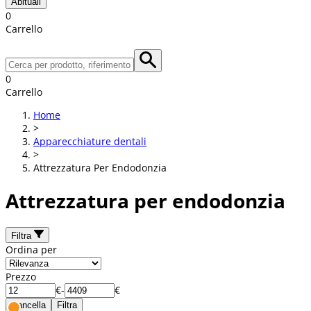
Abituali
0
Carrello
0
Carrello
Home
>
Apparecchiature dentali
>
Attrezzatura Per Endodonzia
Attrezzatura per endodonzia
Filtra
Ordina per
Prezzo
€
-
€
Cancella
Filtra