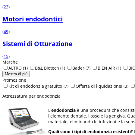
(23)
Motori endodontici
(49)
Sistemi di Otturazione
(15)
Marche
ALTRO
(1)
B&L Biotech
(1)
Bader
(7)
BIEN AIR
(1)
BI
Mostra di più
Promozione
Kit di endodonzia gratuito!
(7)
Offerta di liquidazione!
(3)
Attrezzatura per endodonzia
L'
endodonzia
è una procedura che consiste
l'elemento dentale, l'osso e la gengiva. 
materiale, eliminando le infezioni e la sens
Quali sono i tipi di endodonzia esistenti?
I