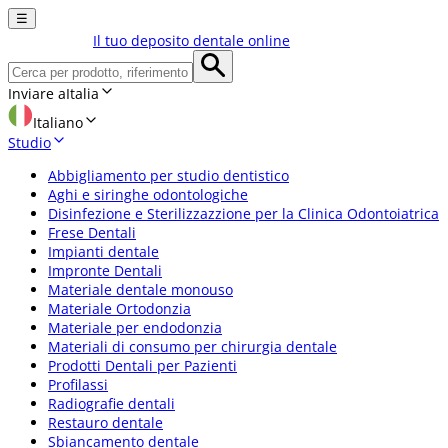
☰
Il tuo deposito dentale online
Inviare a
Italia
Italiano
Studio
Abbigliamento per studio dentistico
Aghi e siringhe odontologiche
Disinfezione e Sterilizzazzione per la Clinica Odontoiatrica
Frese Dentali
Impianti dentale
Impronte Dentali
Materiale dentale monouso
Materiale Ortodonzia
Materiale per endodonzia
Materiali di consumo per chirurgia dentale
Prodotti Dentali per Pazienti
Profilassi
Radiografie dentali
Restauro dentale
Sbiancamento dentale