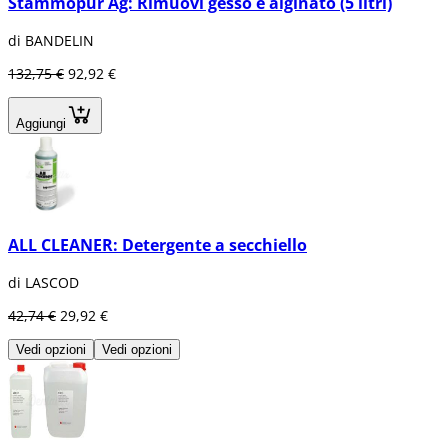
Stammopur Ag: Rimuovi gesso e alginato (5 litri)
di BANDELIN
132,75 €
92,92 €
Aggiungi
ALL CLEANER: Detergente a secchiello
di LASCOD
42,74 €
29,92 €
Vedi opzioni
Vedi opzioni