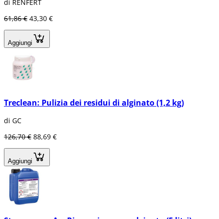
di RENFERT
61,86 €
43,30 €
Aggiungi
Treclean: Pulizia dei residui di alginato (1,2 kg)
di GC
126,70 €
88,69 €
Aggiungi