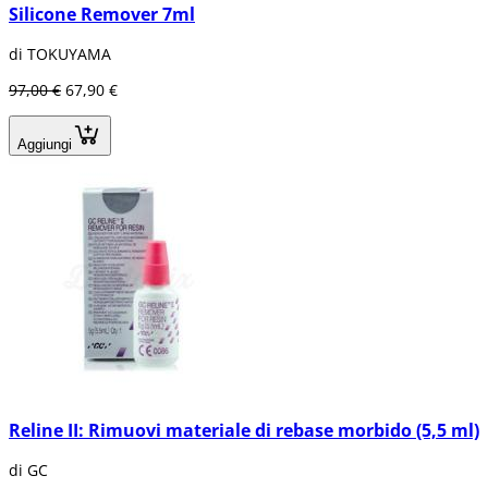
Silicone Remover 7ml
di TOKUYAMA
97,00 €
67,90 €
Aggiungi
Reline II: Rimuovi materiale di rebase morbido (5,5 ml)
di GC