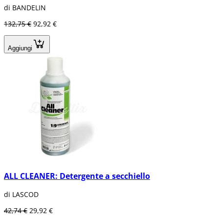
di BANDELIN
132,75 €
92,92 €
Aggiungi
ALL CLEANER: Detergente a secchiello
di LASCOD
42,74 €
29,92 €