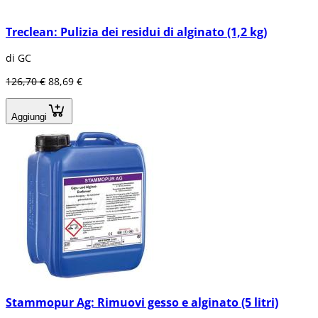
Treclean: Pulizia dei residui di alginato (1,2 kg)
di GC
126,70 €
88,69 €
Aggiungi
Stammopur Ag: Rimuovi gesso e alginato (5 litri)