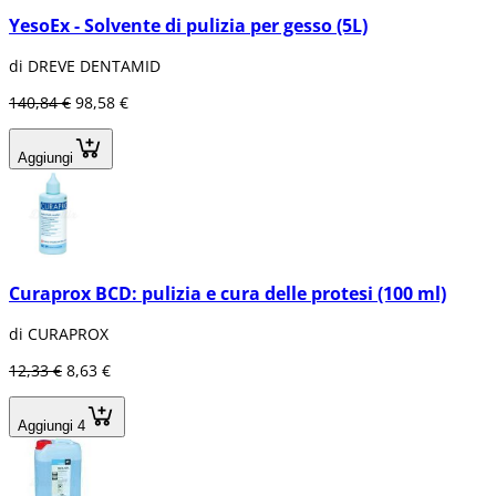
YesoEx - Solvente di pulizia per gesso (5L)
di DREVE DENTAMID
140,84 €
98,58 €
Aggiungi
Curaprox BCD: pulizia e cura delle protesi (100 ml)
di CURAPROX
12,33 €
8,63 €
Aggiungi 4