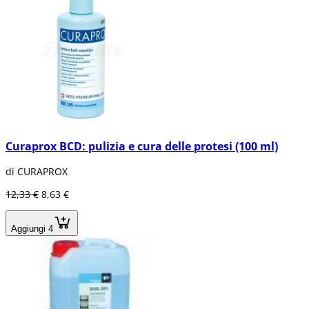
Curaprox BCD: pulizia e cura delle protesi (100 ml)
di CURAPROX
12,33 €
8,63 €
Aggiungi 4