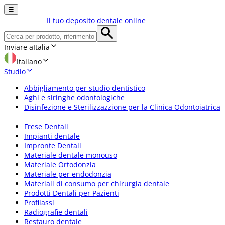
☰
Il tuo deposito dentale online
Inviare a
Italia
Italiano
Studio
Abbigliamento per studio dentistico
Aghi e siringhe odontologiche
Disinfezione e Sterilizzazzione per la Clinica Odontoiatrica
Frese Dentali
Impianti dentale
Impronte Dentali
Materiale dentale monouso
Materiale Ortodonzia
Materiale per endodonzia
Materiali di consumo per chirurgia dentale
Prodotti Dentali per Pazienti
Profilassi
Radiografie dentali
Restauro dentale