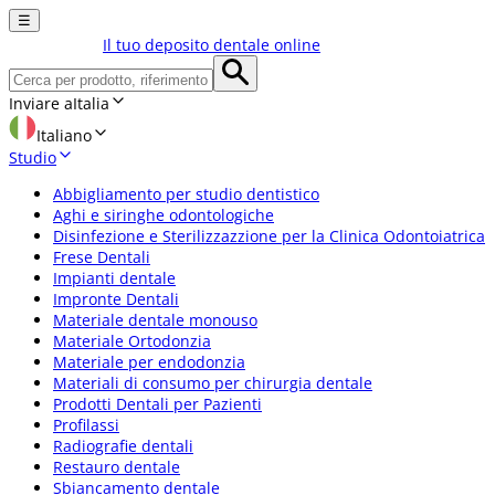
☰
Il tuo deposito dentale online
Inviare a
Italia
Italiano
Studio
Abbigliamento per studio dentistico
Aghi e siringhe odontologiche
Disinfezione e Sterilizzazzione per la Clinica Odontoiatrica
Frese Dentali
Impianti dentale
Impronte Dentali
Materiale dentale monouso
Materiale Ortodonzia
Materiale per endodonzia
Materiali di consumo per chirurgia dentale
Prodotti Dentali per Pazienti
Profilassi
Radiografie dentali
Restauro dentale
Sbiancamento dentale