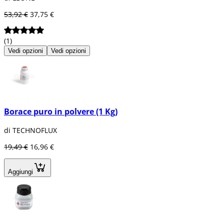
53,92 €
37,75 €
(1)
Vedi opzioni
Vedi opzioni
Borace puro in polvere (1 Kg)
di TECHNOFLUX
19,49 €
16,96 €
Aggiungi