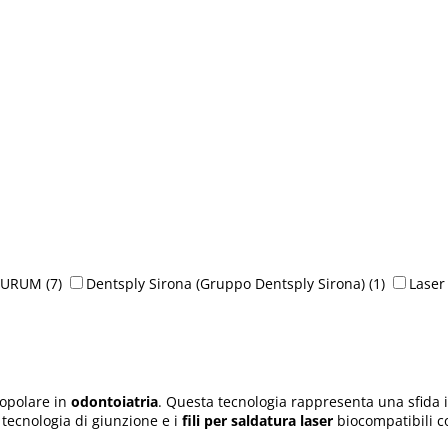
AURUM
(7)
Dentsply Sirona (Gruppo Dentsply Sirona)
(1)
Laser
opolare in
odontoiatria
. Questa tecnologia rappresenta una sfida 
 tecnologia di giunzione e i
fili per saldatura laser
biocompatibili co