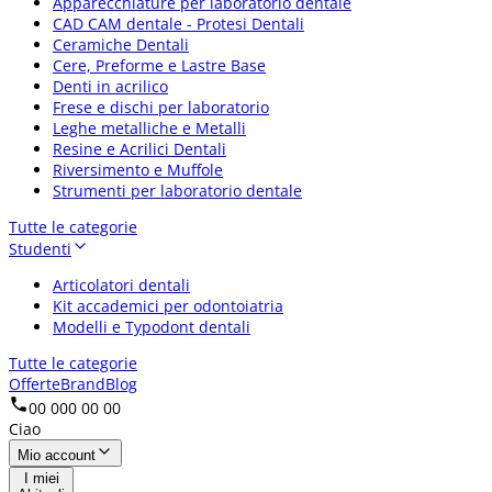
Apparecchiature per laboratorio dentale
CAD CAM dentale - Protesi Dentali
Ceramiche Dentali
Cere, Preforme e Lastre Base
Denti in acrilico
Frese e dischi per laboratorio
Leghe metalliche e Metalli
Resine e Acrilici Dentali
Riversimento e Muffole
Strumenti per laboratorio dentale
Tutte le categorie
Studenti
Articolatori dentali
Kit accademici per odontoiatria
Modelli e Typodont dentali
Tutte le categorie
Offerte
Brand
Blog
00 000 00 00
Ciao
Mio account
I miei