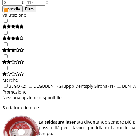
€
-
€
Cancella
Filtra
Valutazione
Marche
BEGO
(2)
DEGUDENT (Gruppo Dentsply Sirona)
(1)
DENT
Promozione
Nessuna opzione disponibile
Saldatura dentale
La
saldatura laser
sta diventando sempre più p
possibilità per il lavoro quotidiano. La moderna
tempo.