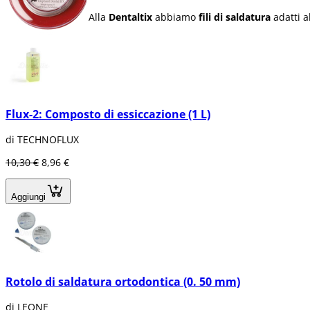
Alla
Dentaltix
abbiamo
fili di saldatura
adatti a
Flux-2: Composto di essiccazione (1 L)
di TECHNOFLUX
10,30 €
8,96 €
Aggiungi
Rotolo di saldatura ortodontica (0. 50 mm)
di LEONE