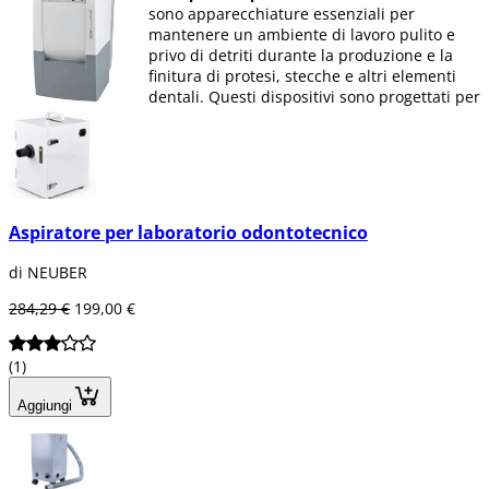
sono apparecchiature essenziali per
mantenere un ambiente di lavoro pulito e
privo di detriti durante la produzione e la
finitura di protesi, stecche e altri elementi
dentali. Questi dispositivi sono progettati per
catturare polveri, particelle e resti di
materiali generati in processi come
fresatura, lucidatura e intaglio,
impedendone la dispersione nell'aria e
tutelando sia la salute del professionista che
la qualità del lavoro.
Aspiratore per laboratorio odontotecnico
Dotati di sistemi di filtrazione avanzati, come
di NEUBER
filtri HEPA e a carboni attivi, gli aspiratori da
laboratorio garantiscono un'elevata
284,29 €
199,00 €
efficienza nella ritenzione delle particelle,
riducendo il rischio di inalazione di sostanze
nocive. Inoltre, il loro design compatto e
(1)
silenzioso consente loro di integrarsi
facilmente in qualsiasi spazio di lavoro senza
Aggiungi
compromettere il comfort dell'operatore.
In
Dentaltix
, ci impegniamo a offrirti prodotti
della massima qualità, progettati per