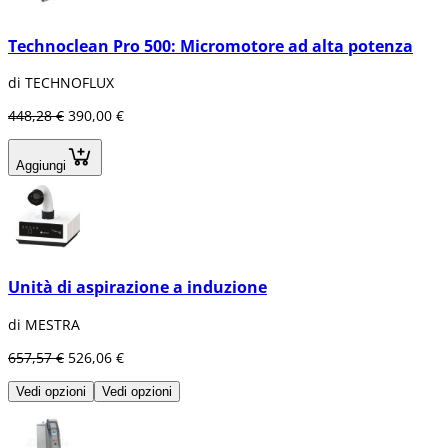
adattarsi perfettamente alle esigenze
specifiche del tuo studio dentistico,
Technoclean Pro 500: Micromotore ad alta potenza
garantendo in ogni momento le prestazioni e
l'efficienza delle tue apparecchiature.
di TECHNOFLUX
448,28 €
390,00 €
Aggiungi
Unità di aspirazione a induzione
di MESTRA
657,57 €
526,06 €
Vedi opzioni
Vedi opzioni