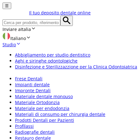
☰
Il tuo deposito dentale online
Inviare a
Italia
Italiano
Studio
Abbigliamento per studio dentistico
Aghi e siringhe odontologiche
Disinfezione e Sterilizzazzione per la Clinica Odontoiatrica
Frese Dentali
Impianti dentale
Impronte Dentali
Materiale dentale monouso
Materiale Ortodonzia
Materiale per endodonzia
Materiali di consumo per chirurgia dentale
Prodotti Dentali per Pazienti
Profilassi
Radiografie dentali
Restauro dentale