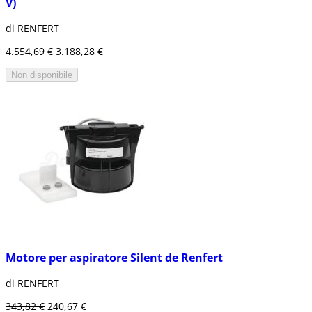
V)
di RENFERT
4.554,69 €
3.188,28 €
Non disponibile
Motore per aspiratore Silent de Renfert
di RENFERT
343,82 €
240,67 €