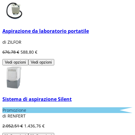
Aspirazione da laboratorio portatile
di ZILFOR
676,78 €
588,80 €
Vedi opzioni
Vedi opzioni
Sistema di aspirazione Silent
Promozione
di RENFERT
2.052,51 €
1.436,76 €