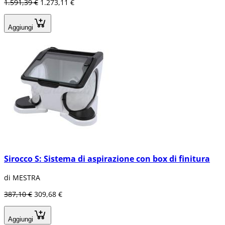
1.591,39 €
1.273,11 €
Aggiungi
Sirocco S: Sistema di aspirazione con box di finitura
di MESTRA
387,10 €
309,68 €
Aggiungi