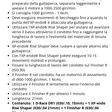
preparato della guttaperca, separarla leggermente e
avviare il motore a 1000-2500 giri/min.
Si consiglia 1000 giri/min - 1 Ncm.
Deve eseguire movimenti di beccheggio fino a quando la
punta dell'XP-endo® è attaccata alla guttaperca.
Utilizzare l'XP-endo® Rise Shaper per aiutare ad avanzare
verso il basso attraverso il condotto fino a raggiungere la
lunghezza di lavoro o l'estremità del materiale di tenuta
precedente .
XP-endo® Rise Shaper deve ruotare a spirale attorno alla
guttaperca.
Con l'XP-endo® Rise Shaper potete eseguire 10-15
movimenti morbidi e prolungati.
Fissare la lunghezza di lavoro del condotto sul Finisher R
(ISO 30).
Il Finisher R nel condotto, ha un motorino di avviamento
di (800-1000 giri/min, 1 Ncm).
Utilizzare il Finisher R lentamente verso l'interno del
condotto.
Utilizzare il Finisher R per almeno 1 minuto.
Lunghezza: 21mm.
Contenuto: 1 D-Race DR1 (030/.10, 15mm) + 1 XP-endo
Rise Shaper (030/.04 21mm) + 1 Finisher R (030/.00