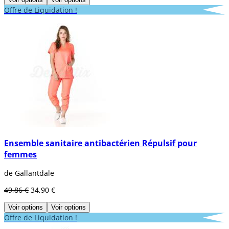
Offre de Liquidation !
Ensemble sanitaire antibactérien Répulsif pour
femmes
de Gallantdale
49,86 €
34,90 €
Voir options
Voir options
Offre de Liquidation !