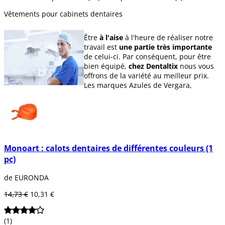
Vêtements pour cabinets dentaires
Être
à l'aise
à l'heure de réaliser notre
travail est
une partie très importante
de celui-ci. Par conséquent, pour être
bien équipé,
chez Dentaltix
nous vous
offrons de la variété au meilleur prix.
Les marques Azules de Vergara,
Confezioni Cappello, Euronda et Omnia
nous proposent :
Calots dentaires
de différentes
couleurs et tissus.
Sabots et chaussures
sanitaires,
Monoart : calots dentaires de différentes couleurs (1
confortables et respirants pour le
pc)
lieu de travail.
Blouses et pantalons
.
de EURONDA
14,73 €
10,31 €
(1)