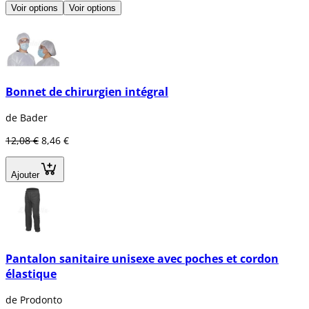
Voir options
Voir options
Bonnet de chirurgien intégral
de Bader
12,08 €
8,46 €
Ajouter
Pantalon sanitaire unisexe avec poches et cordon
élastique
de Prodonto