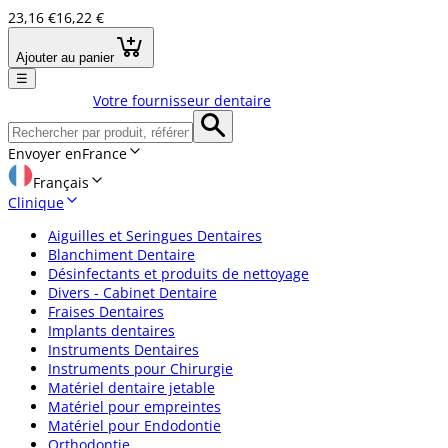
23,16 €
16,22 €
Ajouter au panier
☰
Votre fournisseur dentaire
Envoyer en
France
Français
Clinique
Aiguilles et Seringues Dentaires
Blanchiment Dentaire
Désinfectants et produits de nettoyage
Divers - Cabinet Dentaire
Fraises Dentaires
Implants dentaires
Instruments Dentaires
Instruments pour Chirurgie
Matériel dentaire jetable
Matériel pour empreintes
Matériel pour Endodontie
Orthodontie