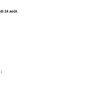
ndi 24 août
.
 :