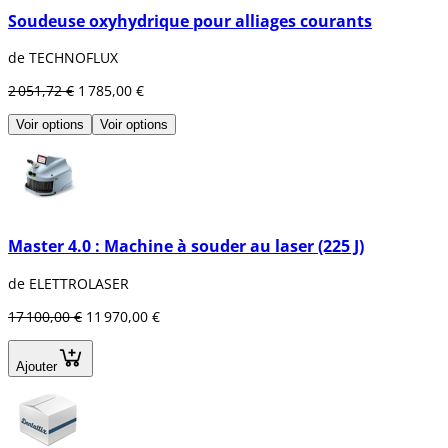
Soudeuse oxyhydrique pour alliages courants
de TECHNOFLUX
2 051,72 €
1 785,00 €
Voir options
Voir options
Master 4.0 : Machine à souder au laser (225 J)
de ELETTROLASER
17 100,00 €
11 970,00 €
Ajouter