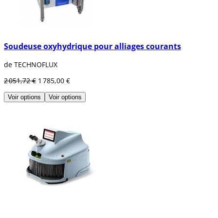
Soudeuse oxyhydrique pour alliages courants
de TECHNOFLUX
2 051,72 €
1 785,00 €
Voir options
Voir options