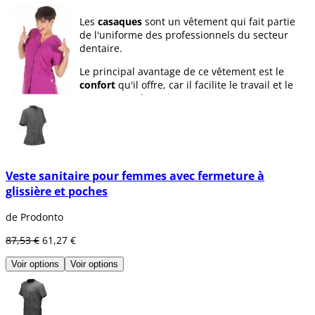
Les
casaques
sont un vêtement qui fait partie
de l'uniforme des professionnels du secteur
dentaire.
Le principal avantage de ce vêtement est le
confort
qu'il offre, car il facilite le travail et le
contact avec le patient.
Chez
Dentaltix
nous vous proposons des
casaques de différents
modèles
, par exemple
avec fermeture éclair ou avec boutons. D'autre
part, il y a différentes
couleurs
et même avec
des
impressions
, de sorte que vous restiez à la
Veste sanitaire pour femmes avec fermeture à
mode tous les jours. De plus, ce vêtement est
glissière et poches
disponible en différentes tailles, vous devez
donc tenir compte de votre
taille
, pour obtenir
de Prodonto
le confort que nous avons mentionné
87,53 €
61,27 €
précédemment.
Voir options
Voir options