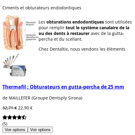
Ciments et obturateurs endodontiques
Les
obturations endodontiques
sont utilisées
pour remplir
tout le système canalaire de la
ou des dents à restaurer
avec de la gutta-
percha et du scellant.
Chez Dentaltix, nous vendons les éléments
nécessaires pour réaliser une obturation
correcte au moyen de ciments de scellement,
tels que les fours à guttapercha, les
obturations à guttapercha, les scellements à
guttapercha...
Thermafil : Obturateurs en gutta-percha de 25 mm
de MAILLEFER (Groupe Dentsply Sirona)
32,71 €
22,90 €
(5)
Voir options
Voir options