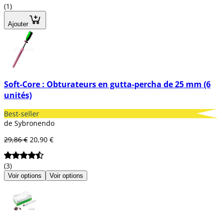
(1)
Ajouter
Soft-Core : Obturateurs en gutta-percha de 25 mm (6
unités)
Best-seller
de Sybronendo
29,86 €
20,90 €
(3)
Voir options
Voir options