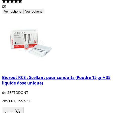
(2)
Voir options
Voir options
Bioroot RCS : Scellant pour conduits (Poudre 15 gr + 35
liquide dose unique)
de SEPTODONT
285,60 €
199,92 €