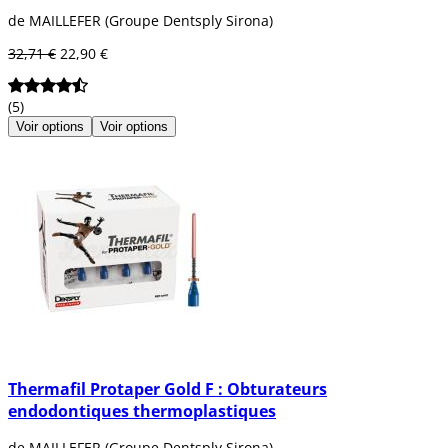
de MAILLEFER (Groupe Dentsply Sirona)
32,71 €
22,90 €
(5)
Voir options
Voir options
Thermafil Protaper Gold F : Obturateurs
endodontiques thermoplastiques
de MAILLEFER (Groupe Dentsply Sirona)