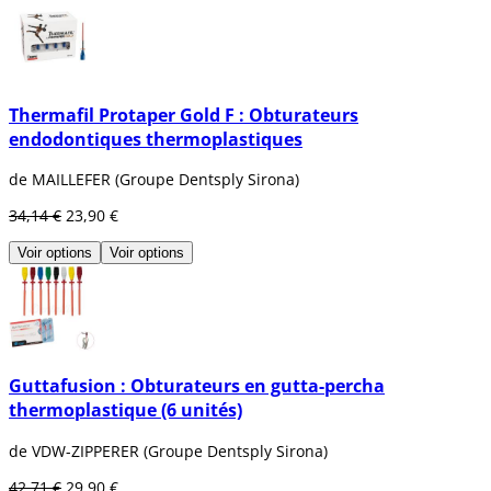
Thermafil Protaper Gold F : Obturateurs
endodontiques thermoplastiques
de MAILLEFER (Groupe Dentsply Sirona)
34,14 €
23,90 €
Voir options
Voir options
Guttafusion : Obturateurs en gutta-percha
thermoplastique (6 unités)
de VDW-ZIPPERER (Groupe Dentsply Sirona)
42,71 €
29,90 €