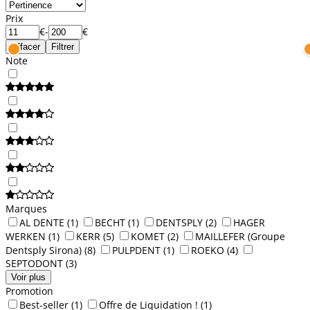
Prix
€
-
€
Effacer
Filtrer
Note
Marques
AL DENTE
(1)
BECHT
(1)
DENTSPLY
(2)
HAGER
WERKEN
(1)
KERR
(5)
KOMET
(2)
MAILLEFER (Groupe
Dentsply Sirona)
(8)
PULPDENT
(1)
ROEKO
(4)
SEPTODONT
(3)
Voir plus
Promotion
Best-seller
(1)
Offre de Liquidation !
(1)