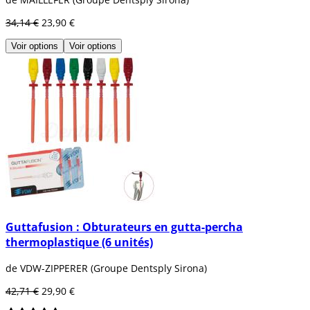
34,14 €
23,90 €
Voir options
Voir options
Guttafusion : Obturateurs en gutta-percha
thermoplastique (6 unités)
de VDW-ZIPPERER (Groupe Dentsply Sirona)
42,71 €
29,90 €