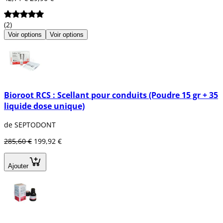
(2)
Voir options
Voir options
Bioroot RCS : Scellant pour conduits (Poudre 15 gr + 35
liquide dose unique)
de SEPTODONT
285,60 €
199,92 €
Ajouter