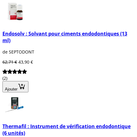
Endosolv : Solvant pour ciments endodontiques (13
ml)
de SEPTODONT
62,71 €
43,90 €
(2)
Ajouter
Thermafil : Instrument de vérification endodontique
(6 unités)