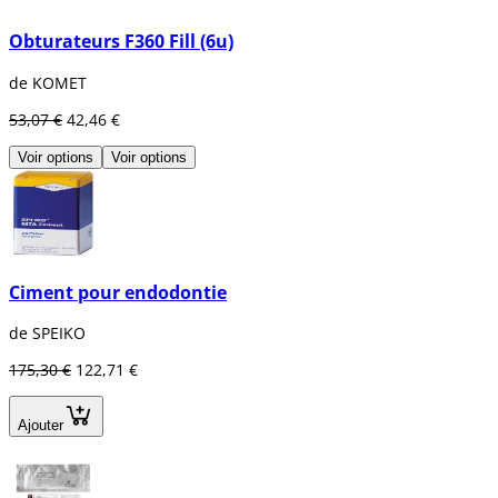
Obturateurs F360 Fill (6u)
de KOMET
53,07 €
42,46 €
Voir options
Voir options
Ciment pour endodontie
de SPEIKO
175,30 €
122,71 €
Ajouter