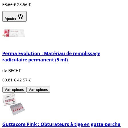
33,66 €
23,56 €
Ajouter
Perma Evolution : Matériau de remplissage
radiculaire permanent (5 ml)
de BECHT
60,81 €
42,57 €
Voir options
Voir options
Guttacore Pink : Obturateurs à tige en gutta-percha