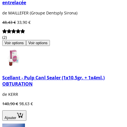
entrelacée
de MAILLEFER (Groupe Dentsply Sirona)
48,43 €
33,90 €
(2)
Voir options
Voir options
Scellant - Pulp Canl Sealer (1x10,5gr. + 1x4ml.)
OBTURATION
de KERR
140,90 €
98,63 €
Ajouter