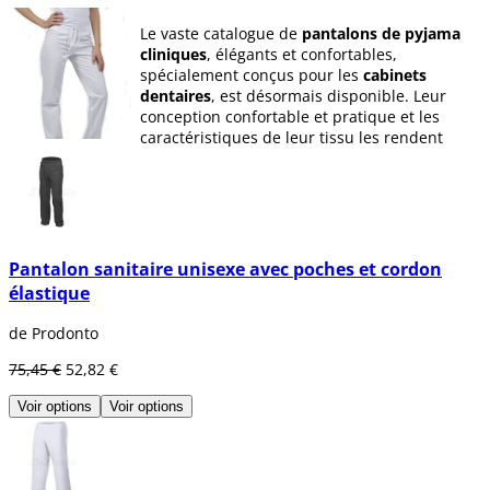
Le vaste catalogue de
pantalons de pyjama
cliniques
, élégants et confortables,
spécialement conçus pour les
cabinets
dentaires
, est désormais disponible. Leur
conception confortable et pratique et les
caractéristiques de leur tissu les rendent
indispensables dans la clinique.
Les
pantalons pour cabinets dentaires
sont
100 % coton et utilisent la technologie
SILPURE, la nouvelle génération d'agents
antimicrobiens pour les textiles.
Pantalon sanitaire unisexe avec poches et cordon
élastique
Les
pantalons d'uniforme dentaire
sont
disponibles dans une variété de couleurs et
de Prodonto
de tailles pour répondre aux besoins des
cabinets dentaires.
75,45 €
52,82 €
Voir options
Voir options