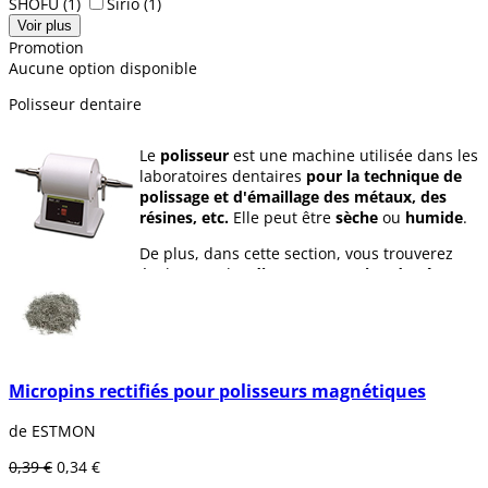
SHOFU
(1)
Sirio
(1)
Voir plus
Promotion
Aucune option disponible
Polisseur dentaire
Le
polisseur
est une machine utilisée dans les
laboratoires dentaires
pour la technique de
polissage et d'émaillage des métaux, des
résines, etc.
Elle peut être
sèche
ou
humide
.
De plus, dans cette section, vous trouverez
également des
disques en papier, des écrans
de protection, des porte-pierres, des boîtes
avec aspirateur, des porte-brosses
, et bien
d'autres articles de différents modèles parmi
lesquels vous pourrez choisir.
Micropins rectifiés pour polisseurs magnétiques
de ESTMON
0,39 €
0,34 €