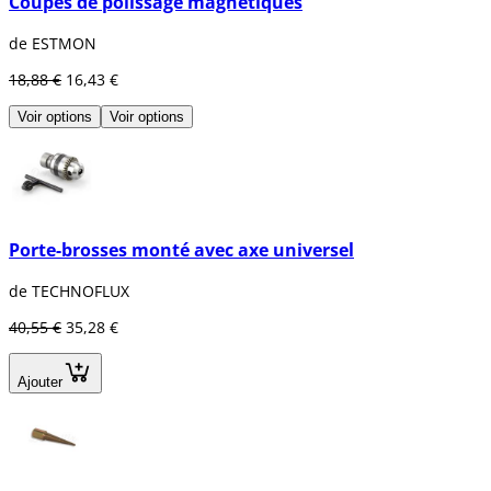
Coupes de polissage magnétiques
de ESTMON
18,88 €
16,43 €
Voir options
Voir options
Porte-brosses monté avec axe universel
de TECHNOFLUX
40,55 €
35,28 €
Ajouter