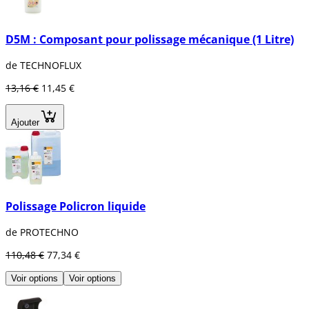
D5M : Composant pour polissage mécanique (1 Litre)
de TECHNOFLUX
13,16 €
11,45 €
Ajouter
Polissage Policron liquide
de PROTECHNO
110,48 €
77,34 €
Voir options
Voir options