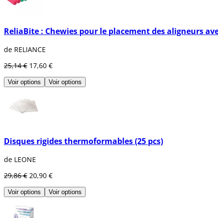
ReliaBite : Chewies pour le placement des aligneurs ave
de RELIANCE
25,14 €
17,60 €
Voir options
Voir options
Disques rigides thermoformables (25 pcs)
de LEONE
29,86 €
20,90 €
Voir options
Voir options