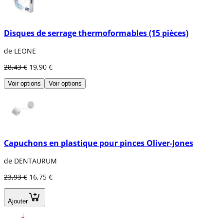
Disques de serrage thermoformables (15 pièces)
de LEONE
28,43 €
19,90 €
Voir options
Voir options
Capuchons en plastique pour pinces Oliver-Jones
de DENTAURUM
23,93 €
16,75 €
Ajouter