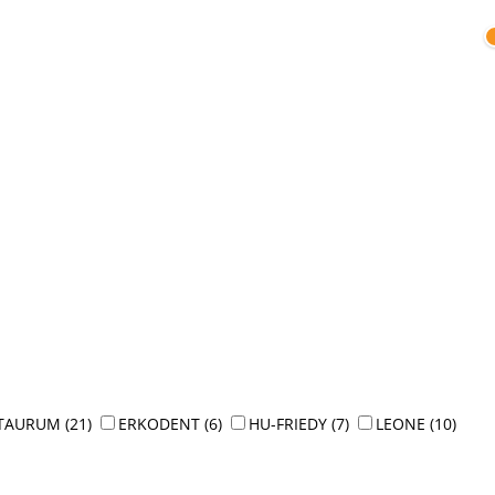
TAURUM
(21)
ERKODENT
(6)
HU-FRIEDY
(7)
LEONE
(10)