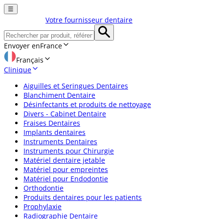
☰
Votre fournisseur dentaire
Envoyer en
France
Français
Clinique
Aiguilles et Seringues Dentaires
Blanchiment Dentaire
Désinfectants et produits de nettoyage
Divers - Cabinet Dentaire
Fraises Dentaires
Implants dentaires
Instruments Dentaires
Instruments pour Chirurgie
Matériel dentaire jetable
Matériel pour empreintes
Matériel pour Endodontie
Orthodontie
Produits dentaires pour les patients
Prophylaxie
Radiographie Dentaire