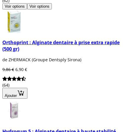
(62)
Voir options
Voir options
Orthoprint : Alginate dentaire à prise extra rapide
(500 gr)
de ZHERMACK (Groupe Dentsply Sirona)
9,86 €
6,90 €
(64)
Ajouter
Hydrogum 5 : Alginate dentaire à haute stabilité