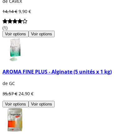
de CAVEX
14,14 €
9,90 €
(1)
Voir options
Voir options
AROMA FINE PLUS - Alginate (5 unités x 1 kg)
de GC
35,57 €
24,90 €
Voir options
Voir options