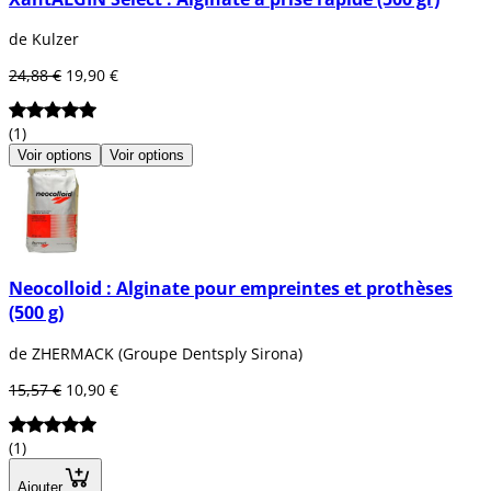
de Kulzer
24,88 €
19,90 €
(1)
Voir options
Voir options
Neocolloid : Alginate pour empreintes et prothèses
(500 g)
de ZHERMACK (Groupe Dentsply Sirona)
15,57 €
10,90 €
(1)
Ajouter