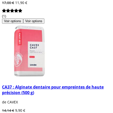
17,00 €
11,90 €
(1)
Voir options
Voir options
CA37 : Alginate dentaire pour empreintes de haute
précision (500 g)
de CAVEX
14,14 €
9,90 €