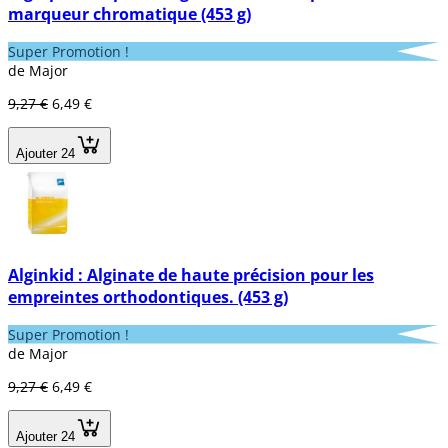
marqueur chromatique (453 g)
Super Promotion !
de Major
9,27 €
6,49 €
Ajouter 24
Alginkid : Alginate de haute précision pour les
empreintes orthodontiques. (453 g)
Super Promotion !
de Major
9,27 €
6,49 €
Ajouter 24