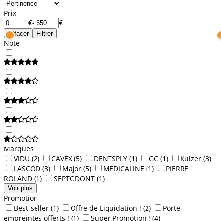
Prix
€
-
€
Effacer
Filtrer
Note
Marques
VIDU
(2)
CAVEX
(5)
DENTSPLY
(1)
GC
(1)
Kulzer
(3)
LASCOD
(3)
Major
(5)
MEDICALINE
(1)
PIERRE
ROLAND
(1)
SEPTODONT
(1)
Voir plus
Promotion
Best-seller
(1)
Offre de Liquidation !
(2)
Porte-
empreintes offerts !
(1)
Super Promotion !
(4)