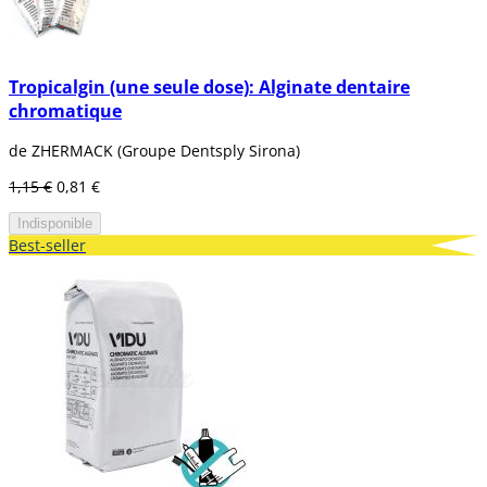
Tropicalgin (une seule dose): Alginate dentaire
chromatique
de ZHERMACK (Groupe Dentsply Sirona)
1,15 €
0,81 €
Indisponible
Best-seller