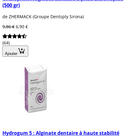
(500 gr)
de ZHERMACK (Groupe Dentsply Sirona)
9,86 €
6,90 €
(64)
Ajouter
Hydrogum 5 : Alginate dentaire à haute stabilité