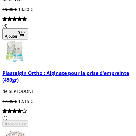
19,00 €
13,30 €
(3)
Ajouter
Plastalgin Ortho : Alginate pour la prise d'empreinte
(450gr)
de SEPTODONT
17,35 €
12,15 €
(1)
Indisponible