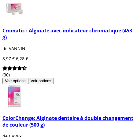
Cromatic : Alginate avec indicateur chromatique (453
g)
de VANNINI
8,97 €
6,28 €
(30)
Voir options
Voir options
ColorChange: Alginate dentaire à double changement
de couleur (500 g)
de CAVEX