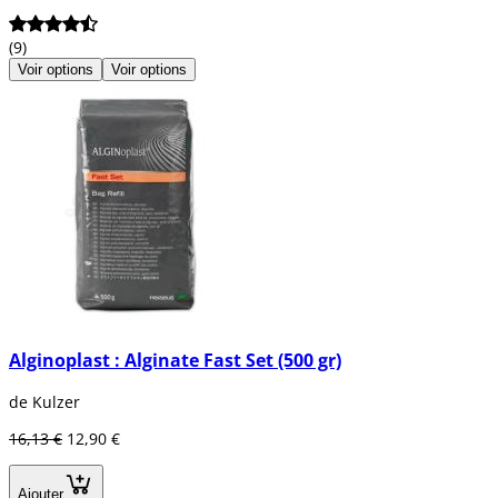
(9)
Voir options
Voir options
Alginoplast : Alginate Fast Set (500 gr)
de Kulzer
16,13 €
12,90 €
Ajouter