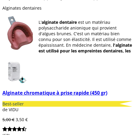
Alginates dentaires
L'
alginate dentaire
est un matériau
polysaccharide anionique qui provient
d'algues brunes. C'est un matériau bien
connu pour son élasticité. Il est utilisé comme
épaississant. En médecine dentaire,
l'alginate
est utilisé pour les empreintes dentaires, les
empreintes des tissus mous ainsi que pour
fabriquer des prothèses temporaires
.
Chez Dentaltix, nous vous proposons un large
choix de marques, de quantités et de
couleurs.
Alginate chromatique à prise rapide (450 gr)
Best-seller
de VIDU
5,00 €
3,50 €