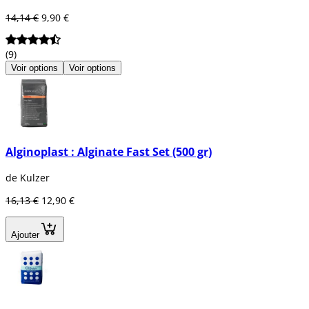
14,14 €
9,90 €
(9)
Voir options
Voir options
Alginoplast : Alginate Fast Set (500 gr)
de Kulzer
16,13 €
12,90 €
Ajouter