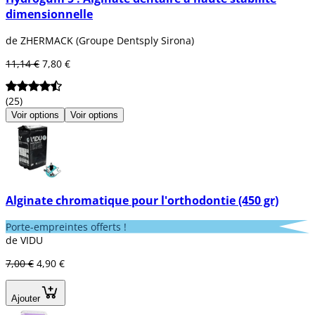
dimensionnelle
de ZHERMACK (Groupe Dentsply Sirona)
11,14 €
7,80 €
(25)
Voir options
Voir options
Alginate chromatique pour l'orthodontie (450 gr)
Porte-empreintes offerts !
de VIDU
7,00 €
4,90 €
Ajouter