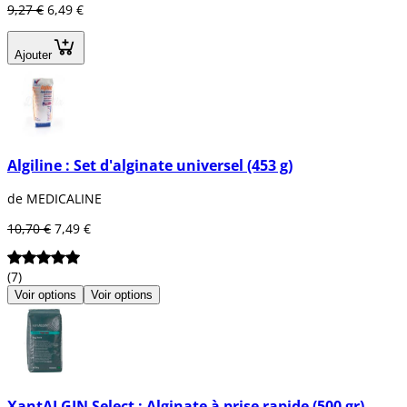
9,27 €
6,49 €
Ajouter
Algiline : Set d'alginate universel (453 g)
de MEDICALINE
10,70 €
7,49 €
(7)
Voir options
Voir options
XantALGIN Select : Alginate à prise rapide (500 gr)