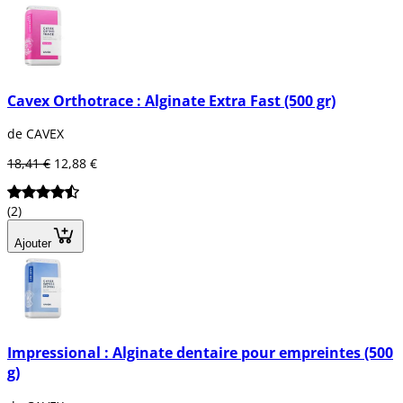
Cavex Orthotrace : Alginate Extra Fast (500 gr)
de CAVEX
18,41 €
12,88 €
(2)
Ajouter
Impressional : Alginate dentaire pour empreintes (500
g)