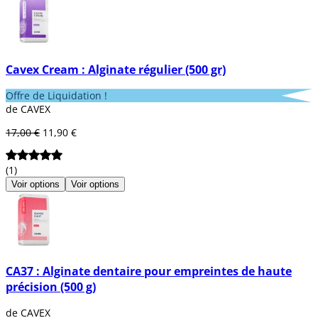
Cavex Cream : Alginate régulier (500 gr)
Offre de Liquidation !
de CAVEX
17,00 €
11,90 €
(1)
Voir options
Voir options
CA37 : Alginate dentaire pour empreintes de haute
précision (500 g)
de CAVEX