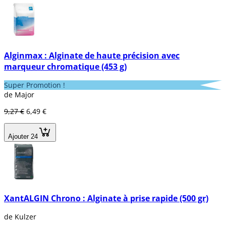
Alginmax : Alginate de haute précision avec
marqueur chromatique (453 g)
Super Promotion !
de Major
9,27 €
6,49 €
Ajouter 24
XantALGIN Chrono : Alginate à prise rapide (500 gr)
de Kulzer