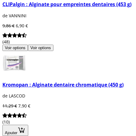
CLIPalgin : Alginate pour empreintes dentaires (453 g)
de VANNINI
9,86 €
6,90 €
(48)
Voir options
Voir options
Kromopan : Alginate dentaire chromatique (450 g)
de LASCOD
11,29 €
7,90 €
(10)
Ajouter