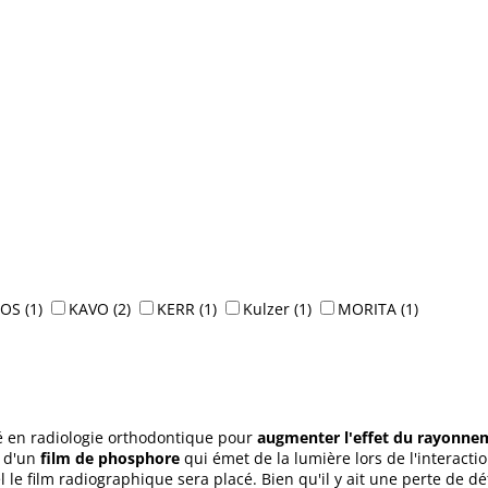
EOS
(1)
KAVO
(2)
KERR
(1)
Kulzer
(1)
MORITA
(1)
isé en radiologie orthodontique pour
augmenter l'effet du rayonnem
é d'un
film de phosphore
qui émet de la lumière lors de l'interacti
le film radiographique sera placé. Bien qu'il y ait une perte de dé