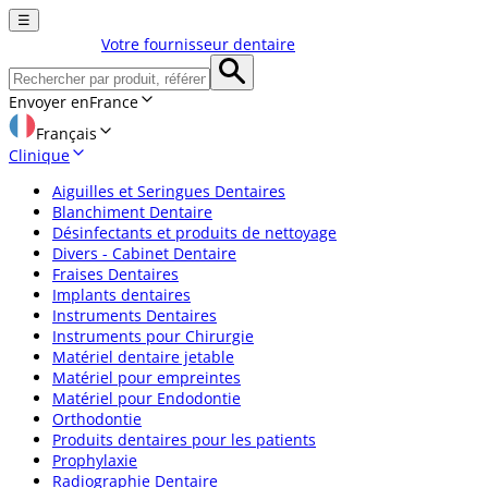
☰
Votre fournisseur dentaire
Envoyer en
France
Français
Clinique
Aiguilles et Seringues Dentaires
Blanchiment Dentaire
Désinfectants et produits de nettoyage
Divers - Cabinet Dentaire
Fraises Dentaires
Implants dentaires
Instruments Dentaires
Instruments pour Chirurgie
Matériel dentaire jetable
Matériel pour empreintes
Matériel pour Endodontie
Orthodontie
Produits dentaires pour les patients
Prophylaxie
Radiographie Dentaire