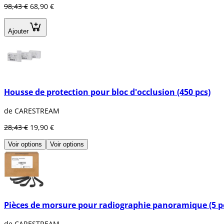
98,43 €
68,90 €
Ajouter
Housse de protection pour bloc d'occlusion (450 pcs)
de CARESTREAM
28,43 €
19,90 €
Voir options
Voir options
Pièces de morsure pour radiographie panoramique (5 p
de CARESTREAM