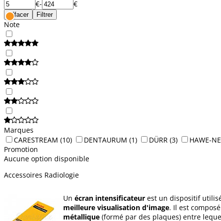
€
-
€
Effacer
Filtrer
Note
Marques
CARESTREAM
(10)
DENTAURUM
(1)
DÜRR
(3)
HAWE-N
Promotion
Aucune option disponible
Accessoires Radiologie
Un
écran intensificateur
est un dispositif util
meilleure visualisation d'image
. Il est compos
métallique
(formé par des plaques) entre lequel 