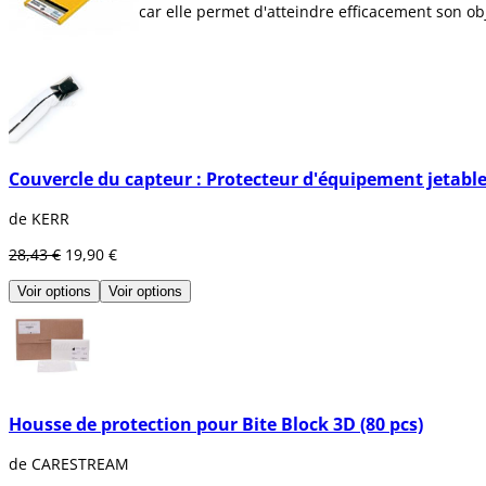
car elle permet d'atteindre efficacement son obj
Couvercle du capteur : Protecteur d'équipement jetable 
de KERR
28,43 €
19,90 €
Voir options
Voir options
Housse de protection pour Bite Block 3D (80 pcs)
de CARESTREAM