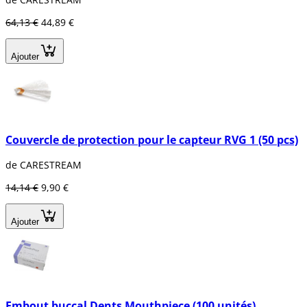
64,13 €
44,89 €
Ajouter
Couvercle de protection pour le capteur RVG 1 (50 pcs)
de CARESTREAM
14,14 €
9,90 €
Ajouter
Embout buccal Dents Mouthpiece (100 unités)