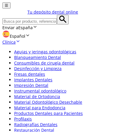
☰
Tu depósito dental online
Enviar a
España
Español
Clínica
Agujas y jeringas odontológicas
Blanqueamiento Dental
Consumibles de cirugía dental
Desinfección y Limpieza
Fresas dentales
Implantes Dentales
Impresión Dental
Instrumental odontológico
Material de Ortodoncia
Material Odontológico Desechable
Material para Endodoncia
Productos Dentales para Pacientes
Profilaxis
Radiografías Dentales
Restauración Dental