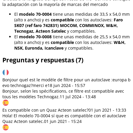
la adaptación con la mayoría de marcas del mercado
El
modelo 70-0004
tiene unas medidas de 33,5 x 54,0 mm
(alto x ancho) y es
compatible
con los autoclaves:
Faro
SK07 (ref faro 742831) MOCOM, COMMINOX, W&H,
Tecnogaz, Acteon Satelec
y compatibles.
El
modelo 70-0008
tiene unas medidas de 25,5 x 54,0 mm
(alto x ancho) y es
compatible
con los autoclaves:
W&H,
NSK, Euronda, Icanclave
y compatibles.
Preguntas y respuestas (7)
Bonjour quel est le modèle de filtre pour un autoclave :europa b
evo technogaz?merci e
18 jun 2024 - 15:57
Bonjour, selon les spécifications, ce filtre est compatible avec
tous les modèles Technogaz.
11 jul 2024 - 13:48
Es compatible con un Quaz Acteon satelec?
01 jun 2021 - 13:33
Hola! El modelo 70-0004 sí que es compatible con el autoclave
Quaz Acteon satelec.
01 jun 2021 - 15:24