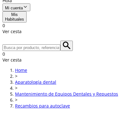
Hola
Mi cuenta
Mis
Habituales
0
Ver cesta
0
Ver cesta
Home
>
Aparatología dental
>
Mantenimiento de Equipos Dentales y Repuestos
>
Recambios para autoclave