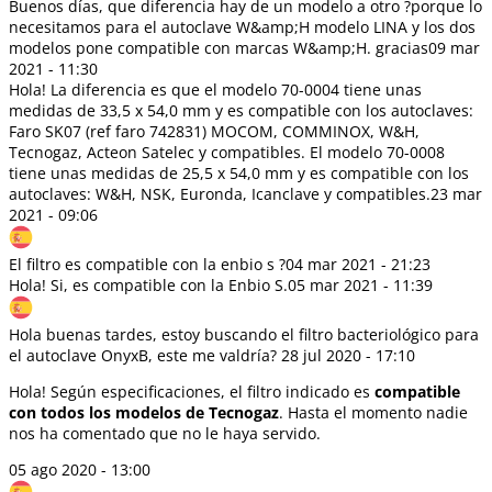
Buenos días, que diferencia hay de un modelo a otro ?porque lo
necesitamos para el autoclave W&amp;H modelo LINA y los dos
modelos pone compatible con marcas W&amp;H. gracias
09 mar
2021 - 11:30
Hola! La diferencia es que el modelo 70-0004 tiene unas
medidas de 33,5 x 54,0 mm y es compatible con los autoclaves:
Faro SK07 (ref faro 742831) MOCOM, COMMINOX, W&H,
Tecnogaz, Acteon Satelec y compatibles. El modelo 70-0008
tiene unas medidas de 25,5 x 54,0 mm y es compatible con los
autoclaves: W&H, NSK, Euronda, Icanclave y compatibles.
23 mar
2021 - 09:06
El filtro es compatible con la enbio s ?
04 mar 2021 - 21:23
Hola! Si, es compatible con la Enbio S.
05 mar 2021 - 11:39
Hola buenas tardes, estoy buscando el filtro bacteriológico para
el autoclave OnyxB, este me valdría?
28 jul 2020 - 17:10
Hola! Según especificaciones, el filtro indicado es
compatible
con todos los modelos de Tecnogaz
. Hasta el momento nadie
nos ha comentado que no le haya servido.
05 ago 2020 - 13:00